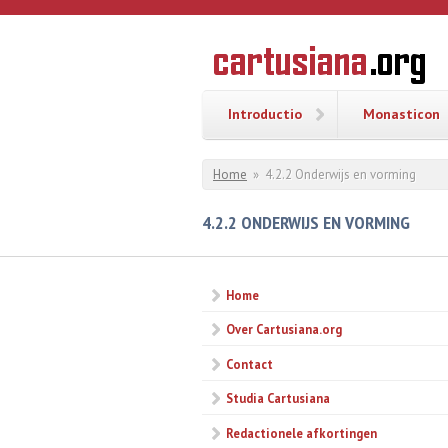
Overslaan en naar de inhoud gaan
CARTUSI
Geschiedenis
van de
kartuizerorde
in de
Nederlanden
Introductio
Monasticon
U bent hier
Home
»
4.2.2 Onderwijs en vorming
4.2.2 ONDERWIJS EN VORMING
Home
Over Cartusiana.org
Contact
Studia Cartusiana
Redactionele afkortingen