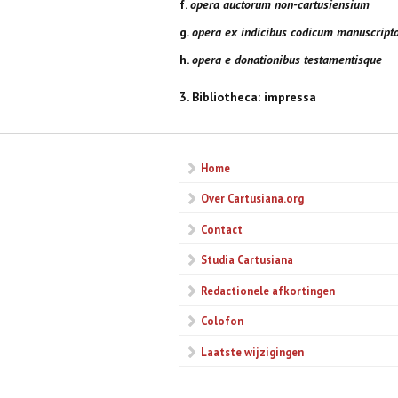
f.
opera auctorum non-cartusiensium
g.
opera ex indicibus codicum manuscript
h.
opera e donationibus testamentisque
3. Bibliotheca: impressa
Home
Over Cartusiana.org
Contact
Studia Cartusiana
Redactionele afkortingen
Colofon
Laatste wijzigingen