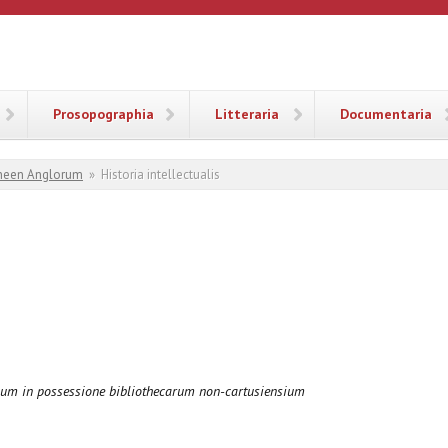
ANA
Prosopographia
Litteraria
Documentaria
heen Anglorum
»
Historia intellectualis
m in possessione bibliothecarum non-cartusiensium