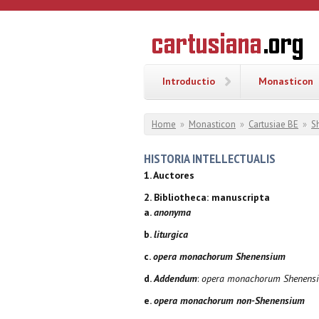
Overslaan en naar de inhoud gaan
CARTUSI
Geschiedenis
van de
kartuizerorde
in de
Nederlanden
Introductio
Monasticon
U bent hier
Home
»
Monasticon
»
Cartusiae BE
»
S
HISTORIA INTELLECTUALIS
1. Auctores
2. Bibliotheca: manuscripta
a.
anonyma
b.
liturgica
c.
opera monachorum Shenensium
d.
Addendum
:
opera monachorum Shenensiu
e.
opera monachorum non-Shenensium