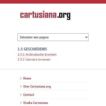
Overslaan en naar de inhoud gaan
CARTUSIANA
Geschiedenis
van de
kartuizerorde
in de
Nederlanden
1.5 GESCHIEDENIS
1.5.1 Archivalische bronnen
1.5.2 Literaire bronnen
Home
Over Cartusiana.org
Contact
Studia Cartusiana