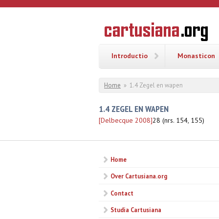
Overslaan en naar de inhoud gaan
CARTUSI
Geschiedenis
van de
kartuizerorde
in de
Nederlanden
Introductio
Monasticon
U bent hier
Home
»
1.4 Zegel en wapen
1.4 ZEGEL EN WAPEN
[Delbecque 2008]
28 (nrs. 154, 155)
Home
Over Cartusiana.org
Contact
Studia Cartusiana