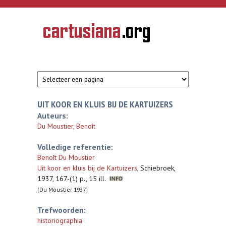
Overslaan en naar de inhoud gaan
CARTUSIANA
Geschiedenis
van de
kartuizerorde
in de
Nederlanden
UIT KOOR EN KLUIS BIJ DE KARTUIZERS
Auteurs:
Du Moustier, Benoît
Volledige referentie:
Benoît Du Moustier
Uit koor en kluis bij de Kartuizers
,
Schiebroek,
1937, 167-(1) p., 15 ill.
[Du Moustier 1937]
Trefwoorden:
historiographia