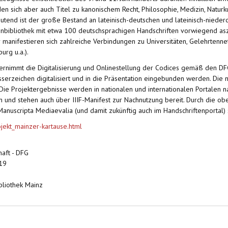
en sich aber auch Titel zu kanonischem Recht, Philosophie, Medizin, Naturkun
utend ist der große Bestand an lateinisch-deutschen und lateinisch-nieder
enbibliothek mit etwa 100 deutschsprachigen Handschriften vorwiegend asze
r manifestieren sich zahlreiche Verbindungen zu Universitäten, Gelehrten
urg u.a.).
bernimmt die Digitalisierung und Onlinestellung der Codices gemäß den DF
sserzeichen digitalisiert und in die Präsentation eingebunden werden. Di
 Die Projektergebnisse werden in nationalen und internationalen Portalen
und stehen auch über IIIF-Manifest zur Nachnutzung bereit. Durch die ob
anuscripta Mediaevalia (und damit zukünftig auch im Handschriftenportal) s
ojekt_mainzer-kartause.html
aft - DFG
019
bliothek Mainz