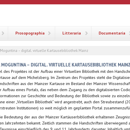
ANA
Prosopographia
Litteraria
Documentaria
Moguntina – digital. virtuelle Kartausebibliothek Mainz
A MOGUNTINA – DIGITAL. VIRTUELLE KARTAUSEBIBLIOTHEK MAIN
el des Projektes ist der Aufbau einer Virtuellen Bibliothek mit den Handsc
rtause auf dem Michelsberg. Im Zentrum des Projektes steht die Digitalisi
ndschriften aus der Mainzer Kartause im Bestand der Mainzer Wissenschaftl
r Aufbau eines Portals, das neben dem Zugang zu den digitalisierten Codic
formationen zur Geschichte und Bedeutung der Bibliothek sowie zu einzelne
nne einer „Virtuellen Bibliothek“ wird angestrebt, auch den Streubestand (
rstreuten Institutionen) so weit möglich im geplanten Portal zusammenzufü
 Bedeutung der aus der Mainzer Kartäuserbibliothek erhaltenen Zeugniss
len Jahrzehnten bekannt. Zeitlich stammen die Handschriften überwiegend au
Zeugnisse einschließlich des 9. und 11. Jahrhunderts darunter. Inhaltlich um