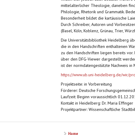
mittelalterlicher Theologie, daneben find
Philologie, Rhetorik und Grammatik. Bede
Besonderheit bildet die kartäusische Lai
Durch Schreiber, Autoren und Vorbesitze
(Basel, Köln, Koblenz, Grünau, Trier, Würzb
Die Universitätsbibliothek Heidelberg ü
die in den Handschriften enthaltenen Wa
zu den Handschriften liegen bereits vor.
über den DFG-Viewer dargestellt werden 
ist der normdatengestützte Nachweis in M
https://www.ub.uni-heidelberg.de/wir/pr
Projektseite: in Vorbereitung
Förderer: Deutsche Forschungsgemeinsch
Laufzeit: Beginn voraussichtlich 01.12.2
Kontakt in Heidelberg: Dr. Maria Effinger
Projektpartner: Wissenschaftliche Stadtbi
Home