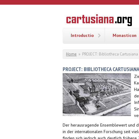
Overslaan en naar de inhoud gaan
CARTUSI
Geschiedenis
van de
kartuizerorde
in de
Nederlanden
Introductio
Monasticon
U bent hier
Home
»
PROJECT: Bibliotheca Cartusiana 
PROJECT: BIBLIOTHECA CARTUSIAN
Zi
Ka
Ha
de
In
Si
ve
Der herausragende Ensemblewert und die
in der internationalen Forschung seit vie
finden sich jedoch auch deutlich frühere 