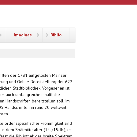
Imagines
Biblio
Z
hriften der 1781 aufgelösten Mainzer
erung und Online-Bereitstellung der 622
ichen Stadtbibliothek. Vorgesehen ist
es auch umfangreiche inhaltliche
n Handschriften bereitstellen soll. Im
205 Handschriften in rund 20 weltweit
hren.
e ordensspezifischer Frömmigkeit sind
s dem Spätmittelalter (14. /15. Jh.), es
fasst die Bibliothek das breite Spektrum