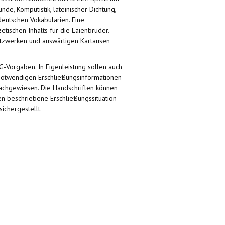
de, Komputistik, lateinischer Dichtung,
deutschen Vokabularien. Eine
tischen Inhalts für die Laienbrüder.
netzwerken und auswärtigen Kartausen
G-Vorgaben. In Eigenleistung sollen auch
e notwendigen Erschließungsinformationen
 nachgewiesen. Die Handschriften können
en beschriebene Erschließungssituation
ichergestellt.