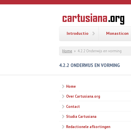
Overslaan en naar de inhoud gaan
CARTUSI
Geschiedenis
van de
kartuizerorde
in de
Nederlanden
Introductio
Monasticon
U bent hier
Home
»
4.2.2 Onderwijs en vorming
4.2.2 ONDERWIJS EN VORMING
Home
Over Cartusiana.org
Contact
Studia Cartusiana
Redactionele afkortingen