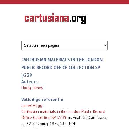
Overslaan en naar de inhoud gaan
CARTUSIANA
Geschiedenis
van de
kartuizerorde
in de
Nederlanden
CARTHUSIAN MATERIALS IN THE LONDON
PUBLIC RECORD OFFICE COLLECTION SP
I/239
Auteurs:
Hogg, James
Volledige referentie:
James Hogg
Carthusian materials in the London Public Record
Office Collection SP I/239
,
in: Analecta Cartusiana,
dl. 37, Salzburg, 1977, 134-144