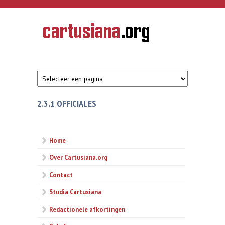
Overslaan en naar de inhoud gaan
CARTUSIANA
Geschiedenis
van de
kartuizerorde
in de
Nederlanden
2.3.1 OFFICIALES
Home
Over Cartusiana.org
Contact
Studia Cartusiana
Redactionele afkortingen