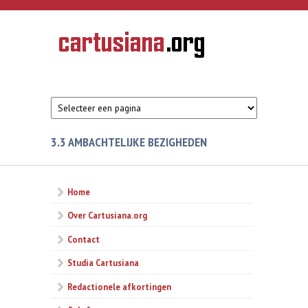
Overslaan en naar de inhoud gaan
CARTUSIANA
Geschiedenis
van de
kartuizerorde
in de
Nederlanden
3.3 AMBACHTELIJKE BEZIGHEDEN
Home
Over Cartusiana.org
Contact
Studia Cartusiana
Redactionele afkortingen