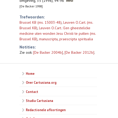
omgeving, 35 (1998), 94-98
[De Backer 1998]
Trefwoorden:
Brussel KB (ms. 15003-48)
,
Leuven O.Cart. (ms.
Brussel KB)
,
Leuven O.Cart.: Een gheestelicke
medicine uten wonden Jesu Christi te putten (ms.
Brussel KB)
,
manuscripta
,
praescripta spiritualia
Notities:
Zie ook:
[De Backer 2004b]
,
[De Backer 2012b]
.
Home
Over Cartusiana.org
Contact
Studia Cartusiana
Redactionele afkortingen