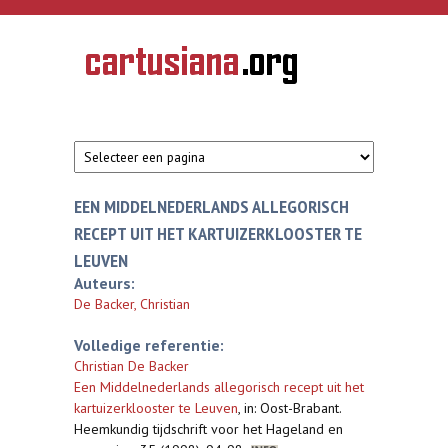
Overslaan en naar de inhoud gaan
CARTUSIANA
Geschiedenis
van de
kartuizerorde
in de
Nederlanden
EEN MIDDELNEDERLANDS ALLEGORISCH
RECEPT UIT HET KARTUIZERKLOOSTER TE
LEUVEN
Auteurs:
De Backer, Christian
Volledige referentie:
Christian De Backer
Een Middelnederlands allegorisch recept uit het
kartuizerklooster te Leuven
,
in: Oost-Brabant.
Heemkundig tijdschrift voor het Hageland en