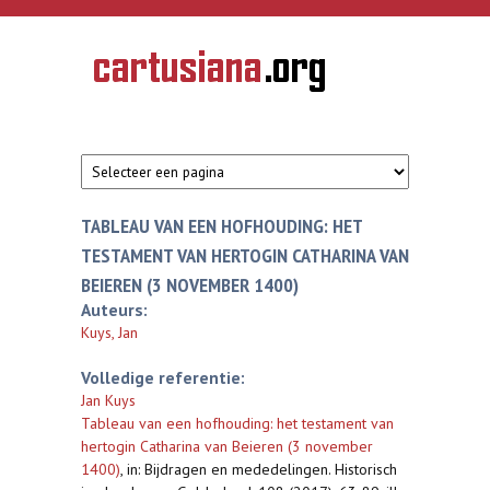
Overslaan en naar de inhoud gaan
CARTUSIANA
Geschiedenis
van de
kartuizerorde
in de
Nederlanden
TABLEAU VAN EEN HOFHOUDING: HET
TESTAMENT VAN HERTOGIN CATHARINA VAN
BEIEREN (3 NOVEMBER 1400)
Auteurs:
Kuys, Jan
Volledige referentie:
Jan Kuys
Tableau van een hofhouding: het testament van
hertogin Catharina van Beieren (3 november
1400)
,
in: Bijdragen en mededelingen. Historisch