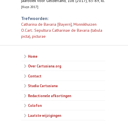
jaarboek voor Gelderland, 108 (2017), 63-89, ill.
[Kuys 2017]
Trefwoorden:
Catharina de Bavaria [Bayern]
,
Monnikhuizen
O.Cart.: Sepultura Catharinae de Bavaria (tabula
picta)
,
picturae
Home
Over Cartusiana.org
Contact
Studia Cartusiana
Redactionele afkortingen
Colofon
Laatste wijzigingen