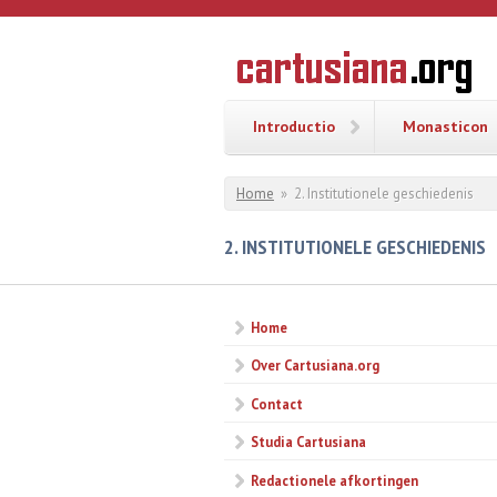
Overslaan en naar de inhoud gaan
CARTUSI
Geschiedenis
van de
kartuizerorde
in de
Nederlanden
Introductio
Monasticon
U bent hier
Home
»
2. Institutionele geschiedenis
2. INSTITUTIONELE GESCHIEDENIS
Home
Over Cartusiana.org
Contact
Studia Cartusiana
Redactionele afkortingen