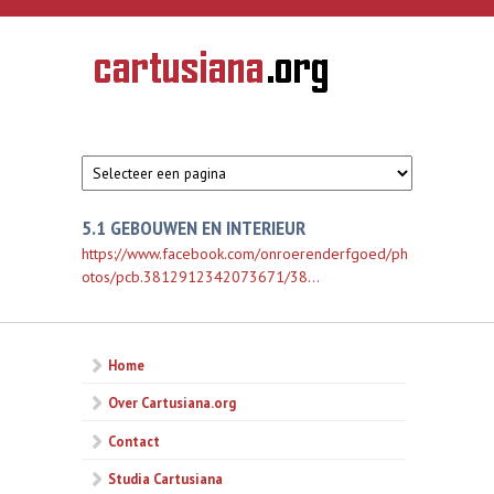
Overslaan en naar de inhoud gaan
CARTUSIANA
Geschiedenis
van de
kartuizerorde
in de
Nederlanden
5.1 GEBOUWEN EN INTERIEUR
https://www.facebook.com/onroerenderfgoed/ph
otos/pcb.3812912342073671/38...
Home
Over Cartusiana.org
Contact
Studia Cartusiana