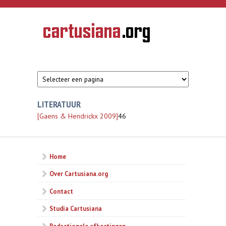
Overslaan en naar de inhoud gaan
CARTUSIANA
Geschiedenis
van de
kartuizerorde
in de
Nederlanden
LITERATUUR
[Gaens & Hendrickx 2009]
46
Home
Over Cartusiana.org
Contact
Studia Cartusiana
Redactionele afkortingen