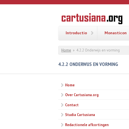
Overslaan en naar de inhoud gaan
CARTUSI
Geschiedenis
van de
kartuizerorde
in de
Nederlanden
Introductio
Monasticon
U bent hier
Home
»
4.2.2 Onderwijs en vorming
4.2.2 ONDERWIJS EN VORMING
Home
Over Cartusiana.org
Contact
Studia Cartusiana
Redactionele afkortingen