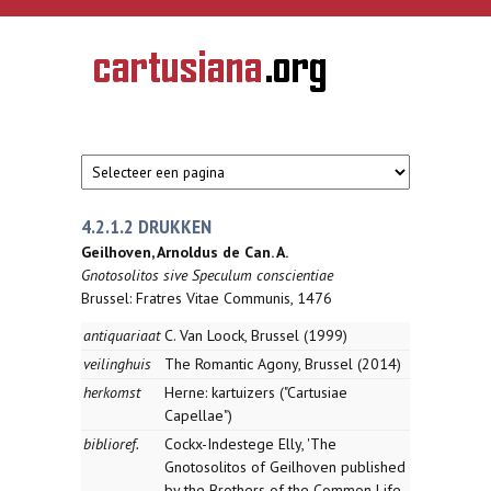
Overslaan en naar de inhoud gaan
CARTUSIANA
Geschiedenis
van de
kartuizerorde
in de
Nederlanden
4.2.1.2 DRUKKEN
Geilhoven, Arnoldus de Can. A.
Gnotosolitos sive Speculum conscientiae
Brussel: Fratres Vitae Communis, 1476
antiquariaat
C. Van Loock, Brussel (1999)
veilinghuis
The Romantic Agony, Brussel (2014)
herkomst
Herne: kartuizers ("Cartusiae
Capellae")
biblioref.
Cockx-Indestege Elly, 'The
Gnotosolitos of Geilhoven published
by the Brothers of the Common Life