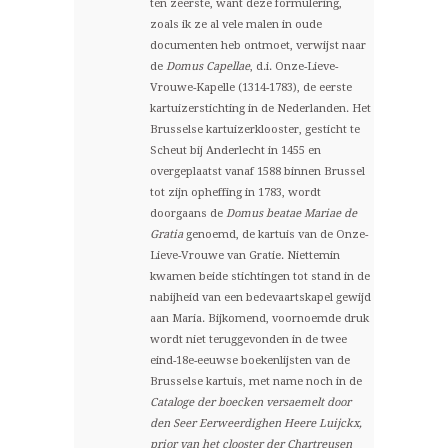
ten zeerste, want deze formulering,
zoals ik ze al vele malen in oude
documenten heb ontmoet, verwijst naar
de
Domus Capellae
, d.i. Onze-Lieve-
Vrouwe-Kapelle (1314-1783), de eerste
kartuizerstichting in de Nederlanden. Het
Brusselse kartuizerklooster, gesticht te
Scheut bij Anderlecht in 1455 en
overgeplaatst vanaf 1588 binnen Brussel
tot zijn opheffing in 1783, wordt
doorgaans de
Domus beatae Mariae de
Gratia
genoemd, de kartuis van de Onze-
Lieve-Vrouwe van Gratie. Niettemin
kwamen beide stichtingen tot stand in de
nabijheid van een bedevaartskapel gewijd
aan Maria. Bijkomend, voornoemde druk
wordt niet teruggevonden in de twee
eind-18e-eeuwse boekenlijsten van de
Brusselse kartuis, met name noch in de
Cataloge der boecken versaemelt door
den Seer Eerweerdighen Heere Luijckx,
prior van het clooster der Chartreusen