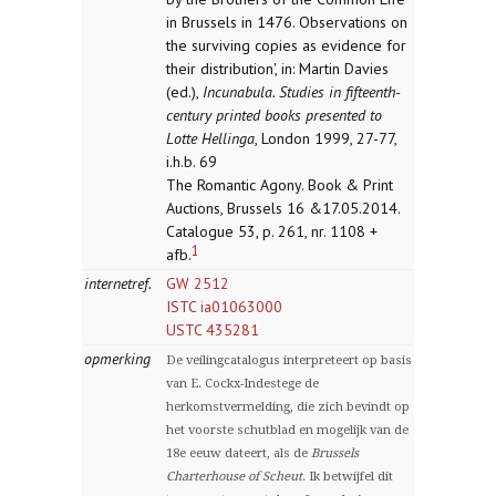
in Brussels in 1476. Observations on
the surviving copies as evidence for
their distribution', in: Martin Davies
(ed.),
Incunabula. Studies in fifteenth-
century printed books presented to
Lotte Hellinga
, London 1999, 27-77,
i.h.b. 69
The Romantic Agony. Book & Print
Auctions, Brussels 16 &17.05.2014.
Catalogue 53, p. 261, nr. 1108 +
1
afb.
internetref.
GW 2512
ISTC ia01063000
USTC 435281
opmerking
De veilingcatalogus interpreteert op basis
van E. Cockx-Indestege de
herkomstvermelding, die zich bevindt op
het voorste schutblad en mogelijk van de
18e eeuw dateert, als de
Brussels
Charterhouse of Scheut
. Ik betwijfel dit