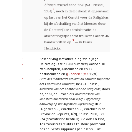
binnen Brussel anno 1778
(SA Brussel,
2
1354)
, noch in de boekenlijst opgemaakt
op last van het Comité voor de Religiekas
bij de afschaffing van het klooster door
de Oostenrijkse administratie; de
afschaffingslijst somt trouwens alleen 46
3
handschriften op.
— © Frans
Hendrickx.
1.
Beschrijving met afbeelding: zie bijlage.
2.
De catalogus telt 1580 nummers, waarvan 18
manuscripten, 4 incunabelen en 12
postincunabelen (
[Soenen 1972]
1391).
3.
Liste des manuscrits trouvés au couvent supprimé
des Chartreux à Bruxelles
, in: ARA Brussel,
Archieven van het Comité voor de Religiekas
, doos
72, nr. 62, ed. J. Machiels,
Inventarissen van
kloosterbibliotheken door Jozef II afgeschaft
aanwezig op het Algemeen Rijksarchief
, dl. 2
[Algemeen Rijksarchief en Rijksarchief in de
Provinciën. Reprints, 169], Brussel 2000, 521-
524 (anastatische herdruk). Zie ook Ch. Piot,
'Les manuscrits relatifs à l'histoire provenant
des couvents supprimés par Joseph II', in: