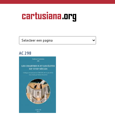
Overslaan en naar de inhoud gaan
CARTUSIANA
Geschiedenis
van de
kartuizerorde
in de
Nederlanden
AC 298