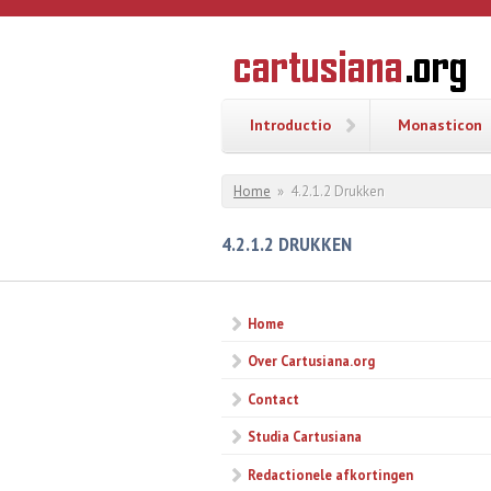
Overslaan en naar de inhoud gaan
CARTUSI
Geschiedenis
van de
kartuizerorde
in de
Nederlanden
Introductio
Monasticon
U bent hier
Home
»
4.2.1.2 Drukken
4.2.1.2 DRUKKEN
Home
Over Cartusiana.org
Contact
Studia Cartusiana
Redactionele afkortingen