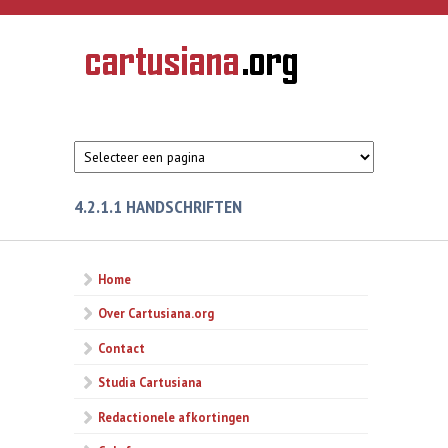
Overslaan en naar de inhoud gaan
CARTUSIANA
Geschiedenis
van de
kartuizerorde
in de
Nederlanden
4.2.1.1 HANDSCHRIFTEN
Home
Over Cartusiana.org
Contact
Studia Cartusiana
Redactionele afkortingen