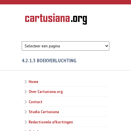
Overslaan en naar de inhoud gaan
CARTUSIANA
Geschiedenis
van de
kartuizerorde
in de
Nederlanden
4.2.1.3 BOEKVERLUCHTING
Home
Over Cartusiana.org
Contact
Studia Cartusiana
Redactionele afkortingen