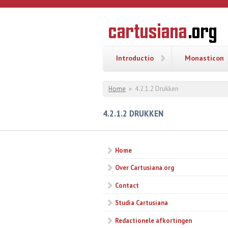
Overslaan en naar de inhoud gaan
CARTUSI
Geschiedenis
van de
kartuizerorde
in de
Nederlanden
Introductio
Monasticon
U bent hier
Home
»
4.2.1.2 Drukken
4.2.1.2 DRUKKEN
Home
Over Cartusiana.org
Contact
Studia Cartusiana
Redactionele afkortingen