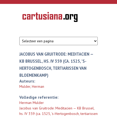
Overslaan en naar de inhoud gaan
CARTUSIANA
Geschiedenis
van de
kartuizerorde
in de
Nederlanden
JACOBUS VAN GRUITRODE: MEDITACIEN —
KB BRUSSEL, HS. IV 359 (CA. 1525, 'S-
HERTOGENBOSCH, TERTIARISSEN VAN
BLOEMENKAMP)
Auteurs:
Mulder, Herman
Volledige referentie:
Herman Mulder
Jacobus van Gruitrode: Meditacien — KB Brussel,
hs. IV 359 (ca. 1525, 's-Hertogenbosch, tertiarissen