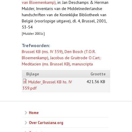
van Bloemenkamp)
,
in: Jan Deschamps & Herman
Mulder, Inventaris van de Middelnederlandse
handschriften van de Koninklijke Bibliotheek van
België (voorlopige uitgave), dl. 4, Brussel, 2001,
53-54
[Mulder 2001c]
Trefwoorden:
Brussel KB (ms. IV 359)
,
Den Bosch (T.O.R.
Bloemenkamp)
,
Jacobus de Gruitrode O.Cart.:
Meditacien (ms. Brussel KB)
,
manuscripta
Bijlage
Grootte
421.56 KB
Mulder_Brussel KB hs. IV
359.pdf
Home
Over Cartusiana.org