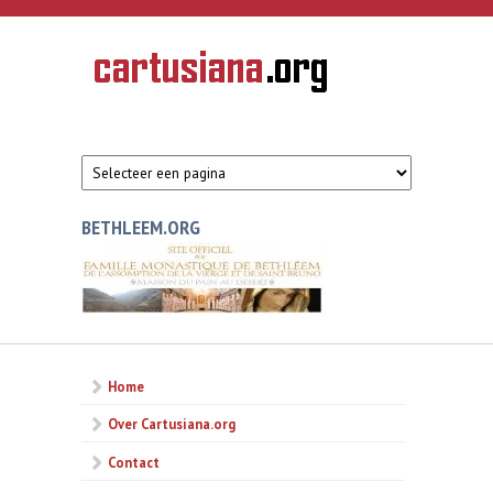
Overslaan en naar de inhoud gaan
CARTUSIANA
Geschiedenis
van de
kartuizerorde
in de
Nederlanden
BETHLEEM.ORG
Home
Over Cartusiana.org
Contact