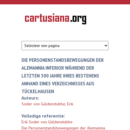
Overslaan en naar de inhoud gaan
CARTUSIANA
Geschiedenis
van de
kartuizerorde
in de
Nederlanden
DIE PERSONENSTANDSBEWEGUNGEN DER
ALEMANNIA INFERIOR WÄHREND DER
LETZTEN 300 JAHRE IHRES BESTEHENS
ANHAND EINES VERZEICHNISSES AUS
TÜCKELHAUSEN
Auteurs:
Soder von Güldenstubbe, Erik
Volledige referentie:
Erik Soder von Güldenstubbe
Die Personenstandsbewegungen der Alemannia