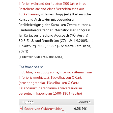
Inferior während der letzten 300 Jahre ihres
Bestehens anhand eines Verzeichnisses aus
Tückelhausen
,
in: James Hogg (ed.), Kartäusische
Kunst und Architektur mit besonderer
Berücksichtigung der Kartausen Zentraleuropas.
Länderübergreifender internationaler Kongress
für Kartäuserforschung Aggsbach (NÖ, Austria)
30.8.-31.8. und Brno/Brünn (CZ) 1.9.-4.9.2005., dl.
1, Salzburg, 2006, 11-57 (= Analecta Cartusiana,
207:1)
[Soder von Güldenstubbe 2006b]
Trefwoorden:
mobilitas
,
prosopographia
,
Provincia Alemanniae
Inferioris (mobilitas)
,
Tückelhausen O.Cart.
(prosopographia)
,
Tückelhausen O.Cart.:
Calendarium personarum anniversariorum
perpetuum habentium 1500-1803 (editio)
Bijlage
Grootte
6.58 MB
Soder von Guldenstubbe_