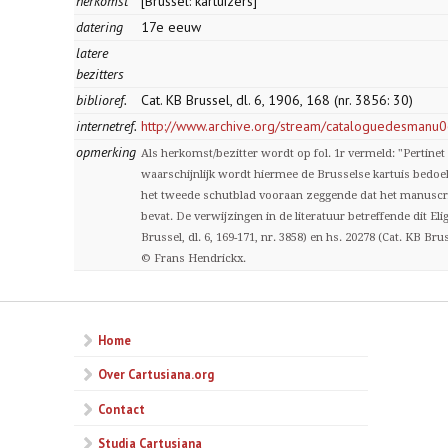
herkomst
[Brussel: kartuizers]
datering
17e eeuw
latere
bezitters
biblioref.
Cat. KB Brussel, dl. 6, 1906, 168 (nr. 3856: 30)
internetref.
http://www.archive.org/stream/cataloguedesman
opmerking
Als herkomst/bezitter wordt op fol. 1r vermeld: "Pertine
waarschijnlijk wordt hiermee de Brusselse kartuis bedoe
het tweede schutblad vooraan zeggende dat het manuscri
bevat. De verwijzingen in de literatuur betreffende dit Eli
Brussel, dl. 6, 169-171, nr. 3858) en hs. 20278 (Cat. KB Bruss
© Frans Hendrickx.
Home
Over Cartusiana.org
Contact
Studia Cartusiana