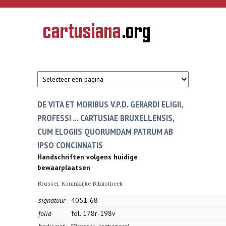
Overslaan en naar de inhoud gaan
CARTUSIANA
Geschiedenis
van de
kartuizerorde
in de
Nederlanden
DE VITA ET MORIBUS V.P.D. GERARDI ELIGII,
PROFESSI ... CARTUSIAE BRUXELLENSIS,
CUM ELOGIIS QUORUMDAM PATRUM AB
IPSO CONCINNATIS
Handschriften volgens huidige
bewaarplaatsen
Brussel, Koninklijke Bibliotheek
signatuur
4051-68
folia
fol. 178r-198v