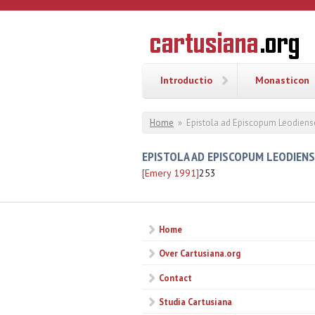
Overslaan en naar de inhoud gaan
CARTUSI
Geschiedenis
van de
kartuizerorde
in de
Nederlanden
Introductio
Monasticon
U bent hier
Home
»
Epistola ad Episcopum Leodien
EPISTOLA AD EPISCOPUM LEODIEN
[Emery 1991]
253
Home
Over Cartusiana.org
Contact
Studia Cartusiana