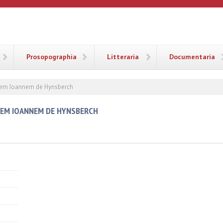
ANA
Prosopographia
Litteraria
Documentaria
sem Ioannem de Hynsberch
SEM IOANNEM DE HYNSBERCH