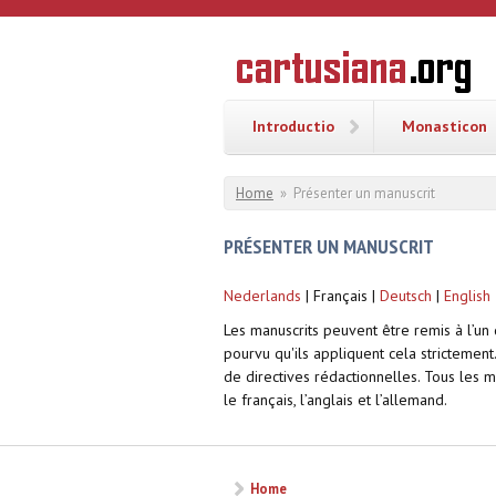
Overslaan en naar de inhoud gaan
CARTUSI
Geschiedenis
van de
kartuizerorde
in de
Nederlanden
Introductio
Monasticon
U bent hier
Home
»
Présenter un manuscrit
PRÉSENTER UN MANUSCRIT
Nederlands
| Français |
Deutsch
|
English
Les manuscrits peuvent être remis à l’un
pourvu qu'ils appliquent cela strictemen
de directives rédactionnelles. Tous les 
le français, l’anglais et l’allemand.
Home