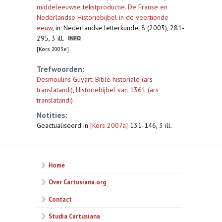
middeleeuwse tekstproductie. De Franse en
Nederlandse Historiebijbel in de veertiende
eeuw
,
in: Nederlandse letterkunde, 8 (2003), 281-
295, 3 ill.
[Kors 2003e]
Trefwoorden:
Desmoulins Guyart: Bible historiale (ars
translatandi)
,
Historiebijbel van 1361 (ars
translatandi)
Notities:
Geactualiseerd in
[Kors 2007a]
131-146, 3 ill.
Home
Over Cartusiana.org
Contact
Studia Cartusiana