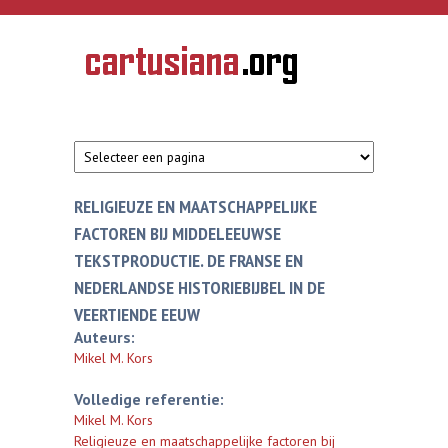
Overslaan en naar de inhoud gaan
CARTUSIANA
Geschiedenis
van de
kartuizerorde
in de
Nederlanden
RELIGIEUZE EN MAATSCHAPPELIJKE
FACTOREN BIJ MIDDELEEUWSE
TEKSTPRODUCTIE. DE FRANSE EN
NEDERLANDSE HISTORIEBIJBEL IN DE
VEERTIENDE EEUW
Auteurs:
Mikel M. Kors
Volledige referentie:
Mikel M. Kors
Religieuze en maatschappelijke factoren bij