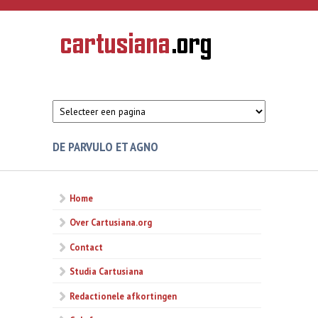
Overslaan en naar de inhoud gaan
CARTUSIANA
Geschiedenis
van de
kartuizerorde
in de
Nederlanden
DE PARVULO ET AGNO
Home
Over Cartusiana.org
Contact
Studia Cartusiana
Redactionele afkortingen