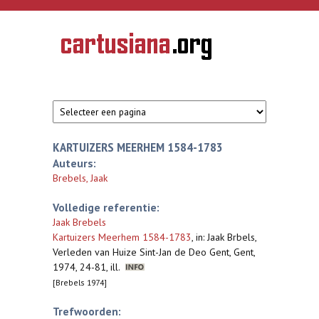
Overslaan en naar de inhoud gaan
CARTUSIANA
Geschiedenis
van de
kartuizerorde
in de
Nederlanden
KARTUIZERS MEERHEM 1584-1783
Auteurs:
Brebels, Jaak
Volledige referentie:
Jaak Brebels
Kartuizers Meerhem 1584-1783
,
in: Jaak Brbels,
Verleden van Huize Sint-Jan de Deo Gent, Gent,
1974, 24-81, ill.
[Brebels 1974]
Trefwoorden: