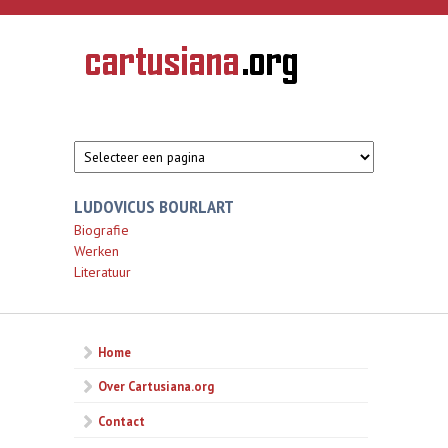
Overslaan en naar de inhoud gaan
CARTUSIANA
Geschiedenis
van de
kartuizerorde
in de
Nederlanden
LUDOVICUS BOURLART
Biografie
Werken
Literatuur
Home
Over Cartusiana.org
Contact