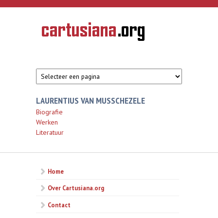
Overslaan en naar de inhoud gaan
CARTUSIANA
Geschiedenis
van de
kartuizerorde
in de
Nederlanden
LAURENTIUS VAN MUSSCHEZELE
Biografie
Werken
Literatuur
Home
Over Cartusiana.org
Contact