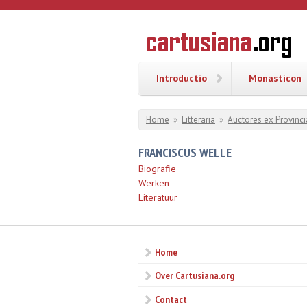
Overslaan en naar de inhoud gaan
CARTUSI
Geschiedenis
van de
kartuizerorde
in de
Nederlanden
Introductio
Monasticon
U bent hier
Home
»
Litteraria
»
Auctores ex Provinci
FRANCISCUS WELLE
Biografie
Werken
Literatuur
Home
Over Cartusiana.org
Contact