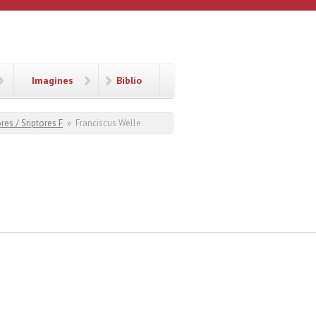
Imagines
Biblio
res / Sriptores F
»
Franciscus Welle