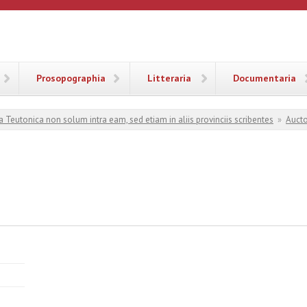
ANA
Prosopographia
Litteraria
Documentaria
a Teutonica non solum intra eam, sed etiam in aliis provinciis scribentes
»
Aucto