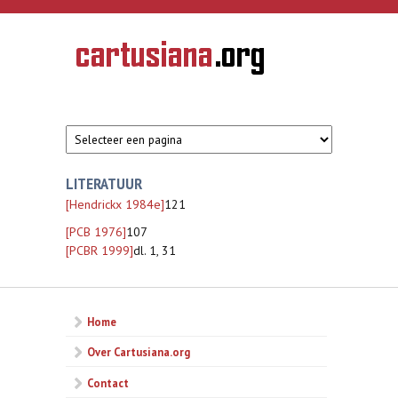
Overslaan en naar de inhoud gaan
CARTUSIANA
Geschiedenis
van de
kartuizerorde
in de
Nederlanden
LITERATUUR
[Hendrickx 1984e]
121
[PCB 1976]
107
[PCBR 1999]
dl. 1, 31
Home
Over Cartusiana.org
Contact