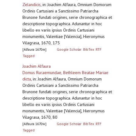
Zelandicis
,
in: Joachim Alfaura, Omnium Domorum
Ordinis Cartusiani a Sanctissimo Patriarcha
Brunone fundati origines, serie chronographica et
descriptione topographica. Adunantur in hoc
libello ex variis ipsius Ordinis Cartusiani
monumentis, Valentiae [Valencia], Hieronymus
Vilagrasa, 1670, 175
[Alfaura 1670m]
Google Scholar
BibTex
RTF
Tagged
Joachim Alfaura
Domus Ruraemundae, Bethleem Beatae Mariae
dicta
,
in: Joachim Alfaura, Omnium Domorum
Ordinis Cartusiani a Sanctissimo Patriarcha
Brunone fundati origines, serie chronographica et
descriptione topographica. Adunantur in hoc
libello ex variis ipsius Ordinis Cartusiani
monumentis, Valentiae [Valencia], Hieronymus
Vilagrasa, 1670, 80
[Alfaura 1670w]
Google Scholar
BibTex
RTF
Tagged