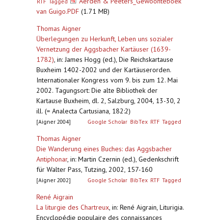
Aerden & Peeters_Gewoonteboek
RTF
Tagged
van Guigo.PDF
(1.71 MB)
Thomas Aigner
Überlegungen zu Herkunft, Leben uns sozialer
Vernetzung der Aggsbacher Kartäuser (1639-
1782)
,
in: James Hogg (ed.), Die Reichskartause
Buxheim 1402-2002 und der Kartäuserorden.
Internationaler Kongress vom 9. bis zum 12. Mai
2002. Tagungsort: Die alte Bibliothek der
Kartause Buxheim, dl. 2, Salzburg, 2004, 13-30, 2
ill. (= Analecta Cartusiana, 182:2)
[Aigner 2004]
Google Scholar
BibTex
RTF
Tagged
Thomas Aigner
Die Wanderung eines Buches: das Aggsbacher
Antiphonar
,
in: Martin Czernin (ed.), Gedenkschrift
für Walter Pass, Tutzing, 2002, 157-160
[Aigner 2002]
Google Scholar
BibTex
RTF
Tagged
René Aigrain
La liturgie des Chartreux
,
in: René Aigrain, Liturigia.
Encyclopédie populaire des connaissances