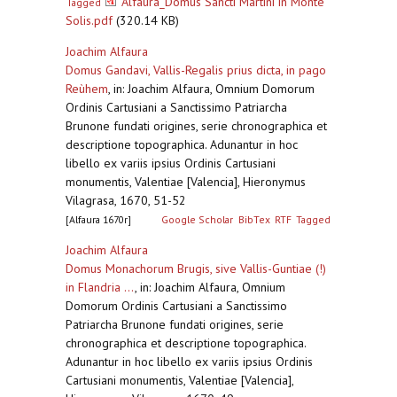
Alfaura_Domus Sancti Martini in Monte
Tagged
Solis.pdf
(320.14 KB)
Joachim Alfaura
Domus Gandavi, Vallis-Regalis prius dicta, in pago
Reùhem
,
in: Joachim Alfaura, Omnium Domorum
Ordinis Cartusiani a Sanctissimo Patriarcha
Brunone fundati origines, serie chronographica et
descriptione topographica. Adunantur in hoc
libello ex variis ipsius Ordinis Cartusiani
monumentis, Valentiae [Valencia], Hieronymus
Vilagrasa, 1670, 51-52
[Alfaura 1670r]
Google Scholar
BibTex
RTF
Tagged
Joachim Alfaura
Domus Monachorum Brugis, sive Vallis-Guntiae (!)
in Flandria ...
,
in: Joachim Alfaura, Omnium
Domorum Ordinis Cartusiani a Sanctissimo
Patriarcha Brunone fundati origines, serie
chronographica et descriptione topographica.
Adunantur in hoc libello ex variis ipsius Ordinis
Cartusiani monumentis, Valentiae [Valencia],