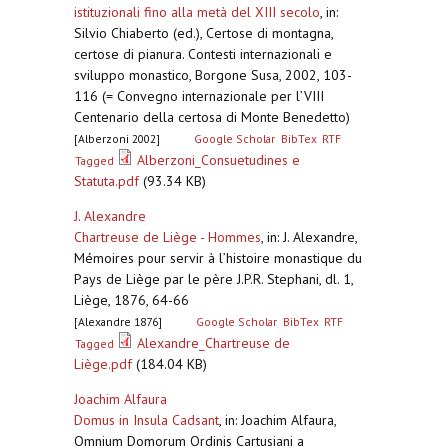
istituzionali fino alla metà del XIII secolo
,
in:
Silvio Chiaberto (ed.), Certose di montagna,
certose di pianura. Contesti internazionali e
sviluppo monastico, Borgone Susa, 2002, 103-
116 (= Convegno internazionale per l’VIII
Centenario della certosa di Monte Benedetto)
[Alberzoni 2002]
Google Scholar
BibTex
RTF
Alberzoni_Consuetudines e
Tagged
Statuta.pdf
(93.34 KB)
J. Alexandre
Chartreuse de Liège - Hommes
,
in: J. Alexandre,
Mémoires pour servir à l’histoire monastique du
Pays de Liège par le père J.P.R. Stephani, dl. 1,
Liège, 1876, 64-66
[Alexandre 1876]
Google Scholar
BibTex
RTF
Alexandre_Chartreuse de
Tagged
Liège.pdf
(184.04 KB)
Joachim Alfaura
Domus in Insula Cadsant
,
in: Joachim Alfaura,
Omnium Domorum Ordinis Cartusiani a