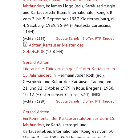
Jahrhundert
,
in: James Hogg (ed.), Kartäuserliturgie
und Kartäuserschrifttum. Internationaler Kongreß
vom 2. bis 5. September 1987, Klosterneuburg, dl.
4, Salzburg, 1989, 85-94 (= Analecta Cartusiana,
116:4)
[Achten 1989]
Google Scholar
BibTex
RTF
Tagged
Achten_Kartäuser Meister des
Gebets.PDF
(1.08 MB)
Gerard Achten
Literarische Tätigkeit einiger Erfurter Kartäuser im
15. Jahrhundert
,
in: Hermann Josef Roth (ed.),
Geschichte und Kultur der Kartäuser. Tagung am
21. und 22. Oktober 1979 in Köln, Bregenz, 1980,
10-12 (= Cistercienser Chronik, 87:1)
[Achten 1980]
Google Scholar
BibTex
RTF
Tagged
Gerard Achten
Ein Kommentar der Kartäuserstatuten aus dem 15.
Jahrhundert
,
in: Kartäuserregel und
Kartäuserleben. Internationaler Kongress vom 30.
Mai bis 3. Juni 1984, Stift Heiligenkreuz , dl. 1,