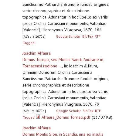
Sanctissimo Patriarcha Brunone fundati origines,
serie chronographica et descriptione
topographica. Adunantur in hoc libello ex variis
ipsius Ordinis Cartusiani monumentis, Valentiae
[Valencia], Hieronymus Vilagrasa, 1670, 164
[Alfaura 1670s]
Google Scholar
BibTex
RTF
Tagged
Joachim Alfaura
Domus Tornaci, seu Montis Sancti Andraee in
Tornacensi regione ...
,
in: Joachim Alfaura,
Omnium Domorum Ordinis Cartusiani a
Sanctissimo Patriarcha Brunone fundati origines,
serie chronographica et descriptione
topographica. Adunantur in hoc libello ex variis
ipsius Ordinis Cartusiani monumentis, Valentiae
[Valencia], Hieronymus Vilagrasa, 1670, 79
[Alfaura 1670d]
Google Scholar
BibTex
RTF
Alfaura_Domus Tornaci.pdf
(137.07 KB)
Tagged
Joachim Alfaura
Domus Montis Sion, in Scandia, una ex insulis