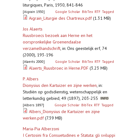
liturgiques, Paris, 1930, 841-846
[Aigrain 1930]
Google Scholar
BibTex
RTF
Tagged
Aigrain_Liturgie des Chartreux.pdf
(1.31 MB)
Jos Alaerts
Ruusbroecs bezoek aan Herne en het
oorspronkelijke Groenendaalse
verzamelhandschrift
,
in: Ons geestelijk erf, 74
(2000), 193-196
[Alaerts 2000]
Google Scholar
BibTex
RTF
Tagged
Alaerts_Ruusbroec in Herne.PDF
(3.23 MB)
P. Albers
Dionysius den Kartuizer en zijne werken
,
in:
Studiën op godsdienstig, wetenschappelijk en
letterkundig gebied, 49 (1897), 203-255
[Albers 1897]
Google Scholar
BibTex
RTF
Tagged
Albers_Dionysius de Kartuizer en zijne
werken.pdf
(7.39 MB)
Maria-Pia Alberzoni
I Certosini fra Consuetudines e Statuta: gli sviluppi