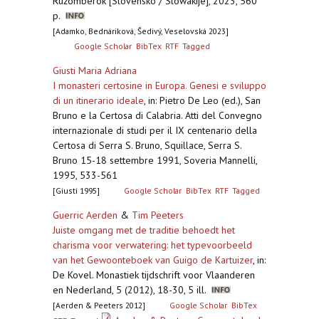
Ružomberok [Slovensko / Slowakije], 2023, 560
p.
[Adamko, Bednáriková, Šedivý, Veselovská 2023]
Google Scholar
BibTex
RTF
Tagged
Giusti Maria Adriana
I monasteri certosine in Europa. Genesi e sviluppo
di un itinerario ideale
,
in: Pietro De Leo (ed.), San
Bruno e la Certosa di Calabria. Atti del Convegno
internazionale di studi per il IX centenario della
Certosa di Serra S. Bruno, Squillace, Serra S.
Bruno 15-18 settembre 1991, Soveria Mannelli,
1995, 533-561
[Giusti 1995]
Google Scholar
BibTex
RTF
Tagged
Guerric Aerden
&
Tim Peeters
Juiste omgang met de traditie behoedt het
charisma voor verwatering: het typevoorbeeld
van het Gewoonteboek van Guigo de Kartuizer
,
in:
De Kovel. Monastiek tijdschrift voor Vlaanderen
en Nederland, 5 (2012), 18-30, 5 ill.
[Aerden & Peeters 2012]
Google Scholar
BibTex