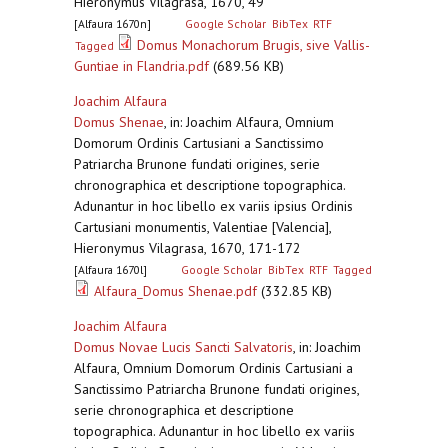
Hieronymus Vilagrasa, 1670, 49
[Alfaura 1670n]
Google Scholar
BibTex
RTF
Domus Monachorum Brugis, sive Vallis-
Tagged
Guntiae in Flandria.pdf
(689.56 KB)
Joachim Alfaura
Domus Shenae
,
in: Joachim Alfaura, Omnium
Domorum Ordinis Cartusiani a Sanctissimo
Patriarcha Brunone fundati origines, serie
chronographica et descriptione topographica.
Adunantur in hoc libello ex variis ipsius Ordinis
Cartusiani monumentis, Valentiae [Valencia],
Hieronymus Vilagrasa, 1670, 171-172
[Alfaura 1670l]
Google Scholar
BibTex
RTF
Tagged
Alfaura_Domus Shenae.pdf
(332.85 KB)
Joachim Alfaura
Domus Novae Lucis Sancti Salvatoris
,
in: Joachim
Alfaura, Omnium Domorum Ordinis Cartusiani a
Sanctissimo Patriarcha Brunone fundati origines,
serie chronographica et descriptione
topographica. Adunantur in hoc libello ex variis