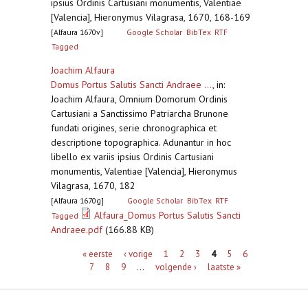
ipsius Ordinis Cartusiani monumentis, Valentiae
[Valencia], Hieronymus Vilagrasa, 1670, 168-169
[Alfaura 1670v]
Google Scholar
BibTex
RTF
Tagged
Joachim Alfaura
Domus Portus Salutis Sancti Andraee ...
,
in:
Joachim Alfaura, Omnium Domorum Ordinis
Cartusiani a Sanctissimo Patriarcha Brunone
fundati origines, serie chronographica et
descriptione topographica. Adunantur in hoc
libello ex variis ipsius Ordinis Cartusiani
monumentis, Valentiae [Valencia], Hieronymus
Vilagrasa, 1670, 182
[Alfaura 1670g]
Google Scholar
BibTex
RTF
Alfaura_Domus Portus Salutis Sancti
Tagged
Andraee.pdf
(166.88 KB)
Pagina's
« eerste
‹ vorige
1
2
3
4
5
6
7
8
9
…
volgende ›
laatste »