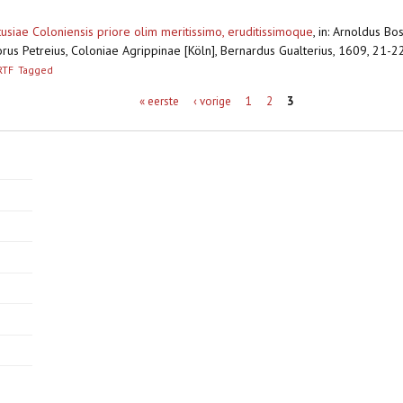
artusiae Coloniensis priore olim meritissimo, eruditissimoque
,
in: Arnoldus Bo
orus Petreius, Coloniae Agrippinae [Köln], Bernardus Gualterius, 1609, 21-
RTF
Tagged
« eerste
‹ vorige
1
2
3