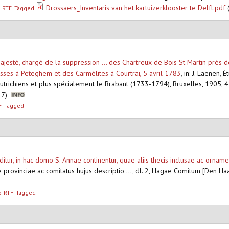
Drossaers_Inventaris van het kartuizerklooster te Delft.pdf
RTF
Tagged
ajesté, chargé de la suppression ... des Chartreux de Bois St Martin près 
isses à Peteghem et des Carmélites à Courtrai, 5 avril 1783
,
in: J. Laenen,
autrichiens et plus spécialement le Brabant (1733-1794), Bruxelles, 1905,
, 7)
F
Tagged
editur, in hac domo S. Annae continentur, quae aliis thecis inclusae ac orna
ive provinciae ac comitatus hujus descriptio ..., dl. 2, Hagae Comitum [Den 
x
RTF
Tagged