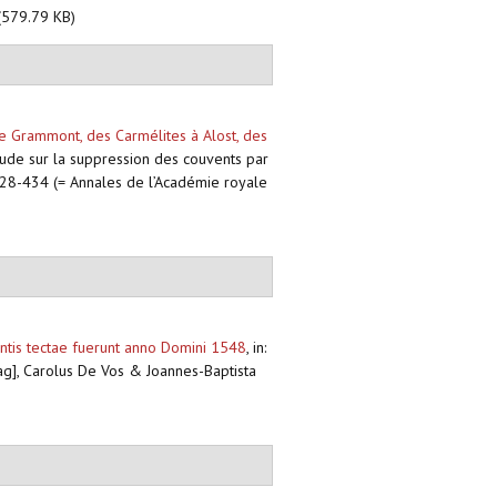
(579.79 KB)
de Grammont, des Carmélites à Alost, des
 Étude sur la suppression des couvents par
 428-434 (= Annales de l’Académie royale
mentis tectae fuerunt anno Domini 1548
,
in:
Haag], Carolus De Vos & Joannes-Baptista