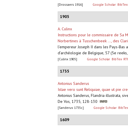
[Drossaers 1916]
Google Scholar
BibTex
1905
A. Culinx
Instructions pour le commissaire de Sa M
Norbertines à Tusschenbeek ..., des Clar
l’empereur Joseph II dans les Pays-Bas 
d’archéologie de Belgique, 57 (5e reeks
[Culinx 1905]
Google Scholar
BibTex
RT
1735
Antonius Sanderus
Istae vero sunt Reliquiae, quae ut pie cr
Antonius Sanderus, Flandria illustrata, s
De Vos, 1735, 128-130
[Sanderus 1735c]
Google Scholar
BibTe
1609