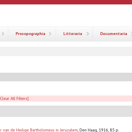
ANA
Prosopographia
Litteraria
Documentaria
[Clear All Filters]
ter van de Heilige Bartholomeus in Jeruzalem
,
Den Haag, 1916, 85 p.