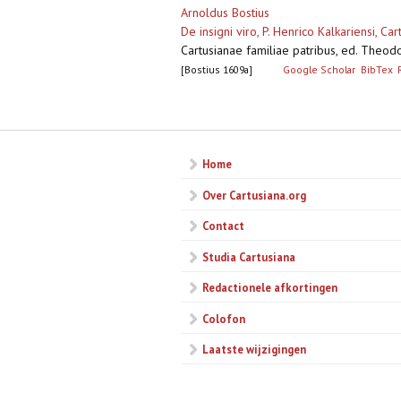
Arnoldus Bostius
De insigni viro, P. Henrico Kalkariensi, C
Cartusianae familiae patribus, ed. Theod
[Bostius 1609a]
Google Scholar
BibTex
Pagina's
Home
Over Cartusiana.org
Contact
Studia Cartusiana
Redactionele afkortingen
Colofon
Laatste wijzigingen