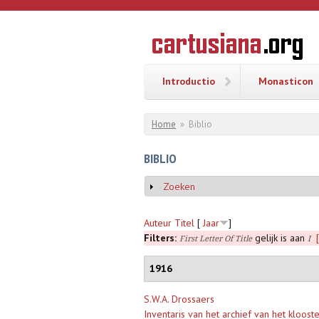
Overslaan en naar de inhoud gaan
CARTUSI
Geschiedenis
van de
kartuizerorde
in de
Nederlanden
Introductio
Monasticon
U bent hier
Home
»
Biblio
BIBLIO
Zoeken
Weergeven
Auteur
Titel
[
Jaar
]
Filters:
gelijk is aan
First Letter Of Title
I
1916
S.W.A. Drossaers
Inventaris van het archief van het kloos