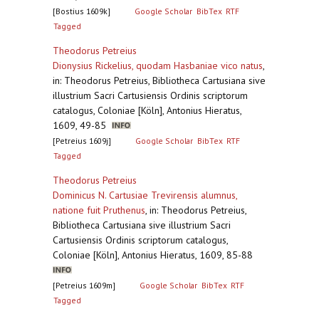
[Bostius 1609k]
Google Scholar
BibTex
RTF
Tagged
Theodorus Petreius
Dionysius Rickelius, quodam Hasbaniae vico natus
,
in: Theodorus Petreius, Bibliotheca Cartusiana sive
illustrium Sacri Cartusiensis Ordinis scriptorum
catalogus, Coloniae [Köln], Antonius Hieratus,
1609, 49-85
[Petreius 1609j]
Google Scholar
BibTex
RTF
Tagged
Theodorus Petreius
Dominicus N. Cartusiae Trevirensis alumnus,
natione fuit Pruthenus
,
in: Theodorus Petreius,
Bibliotheca Cartusiana sive illustrium Sacri
Cartusiensis Ordinis scriptorum catalogus,
Coloniae [Köln], Antonius Hieratus, 1609, 85-88
[Petreius 1609m]
Google Scholar
BibTex
RTF
Tagged