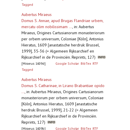
Tagged
Aubertus Miraeus
Domus S. Annae, apud Brugas Flandriae urbem,
mercatu olim nobilissimam ...
,
in: Aubertus
Miraeus, Origines Cartusianorum monasteriorum
per orbem universum, Coloniae [Köln], Antonius
Hieratus, 1609 [anastatische herdruk: Brussel,
1999], 35-36 (= Algemeen Rijksarchief en
Rijksarchief in de Provinciën. Reprints, 127)
[Miraeus 1609d]
Google Scholar
BibTex
RTF
Tagged
Aubertus Miraeus
Domus S. Catharinae, in Lirano Brabantiae opido
...
,
in: Aubertus Miraeus, Origines Cartusianorum
monasteriorum per orbem universum, Coloniae
[Köln], Antonius Hieratus, 1609 [anastatische
herdruk: Brussel, 1999], 21-22 (= Algemeen
Rijksarchief en Rijksarchief in de Provinciën.
Reprints, 127)
[Miraeus 1609b]
Google Scholar
BibTex
RTF