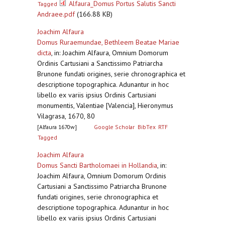
Alfaura_Domus Portus Salutis Sancti
Tagged
Andraee.pdf
(166.88 KB)
Joachim Alfaura
Domus Ruraemundae, Bethleem Beatae Mariae
dicta
,
in: Joachim Alfaura, Omnium Domorum
Ordinis Cartusiani a Sanctissimo Patriarcha
Brunone fundati origines, serie chronographica et
descriptione topographica. Adunantur in hoc
libello ex variis ipsius Ordinis Cartusiani
monumentis, Valentiae [Valencia], Hieronymus
Vilagrasa, 1670, 80
[Alfaura 1670w]
Google Scholar
BibTex
RTF
Tagged
Joachim Alfaura
Domus Sancti Bartholomaei in Hollandia
,
in:
Joachim Alfaura, Omnium Domorum Ordinis
Cartusiani a Sanctissimo Patriarcha Brunone
fundati origines, serie chronographica et
descriptione topographica. Adunantur in hoc
libello ex variis ipsius Ordinis Cartusiani