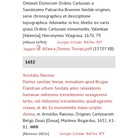
Omnium Domorum Ordinis Cartusiani a
Sanctissimo Patriarcha Brunone fundati origines,
serie chronographica et descriptione
topographica. Adunantur in hoc libello ex variis
ipsius Ordinis Cartusiani monumentis, Valentiae
[Valencia], Hieronymus Vilagrasa, 1670, 79
[Alfaura 1670d]
Google Scholar
BibTex
RTF
Alfaura_Domus Tornaci.pdf
(137.07 KB)
Tagged
1632
Arnoldus Raissius
Domus sanctae Annae, monialium apud Brugas
Flandriae urbem fundata anno relaxationis
humanae millesimo trecentesimo sexagesimo
tertio, vel millesimo trecentesimo quadragesimo
octauo, ut alii. Ex monumentis manu-scriptis
domus
,
in: Arnoldus Raissius, Origines Cartusiarum
Belgii, Duaci [Douai], Martinus Bogardus, 1632, 61-
81
[Raissius 1632e]
Google Scholar
BibTex
RTF