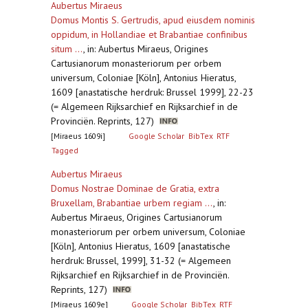
Aubertus Miraeus
Domus Montis S. Gertrudis, apud eiusdem nominis
oppidum, in Hollandiae et Brabantiae confinibus
situm ...
,
in: Aubertus Miraeus, Origines
Cartusianorum monasteriorum per orbem
universum, Coloniae [Köln], Antonius Hieratus,
1609 [anastatische herdruk: Brussel 1999], 22-23
(= Algemeen Rijksarchief en Rijksarchief in de
Provinciën. Reprints, 127)
[Miraeus 1609i]
Google Scholar
BibTex
RTF
Tagged
Aubertus Miraeus
Domus Nostrae Dominae de Gratia, extra
Bruxellam, Brabantiae urbem regiam ...
,
in:
Aubertus Miraeus, Origines Cartusianorum
monasteriorum per orbem universum, Coloniae
[Köln], Antonius Hieratus, 1609 [anastatische
herdruk: Brussel, 1999], 31-32 (= Algemeen
Rijksarchief en Rijksarchief in de Provinciën.
Reprints, 127)
[Miraeus 1609e]
Google Scholar
BibTex
RTF