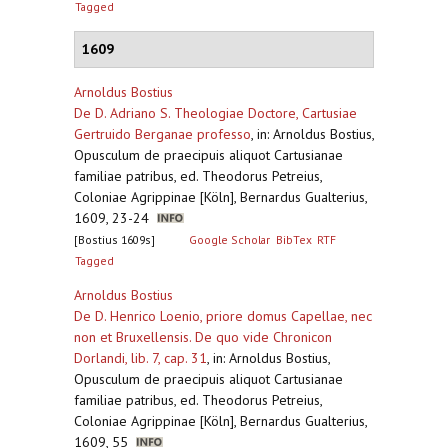
Tagged
1609
Arnoldus Bostius
De D. Adriano S. Theologiae Doctore, Cartusiae
Gertruido Berganae professo
,
in: Arnoldus Bostius,
Opusculum de praecipuis aliquot Cartusianae
familiae patribus, ed. Theodorus Petreius,
Coloniae Agrippinae [Köln], Bernardus Gualterius,
1609, 23-24
[Bostius 1609s]
Google Scholar
BibTex
RTF
Tagged
Arnoldus Bostius
De D. Henrico Loenio, priore domus Capellae, nec
non et Bruxellensis. De quo vide Chronicon
Dorlandi, lib. 7, cap. 31
,
in: Arnoldus Bostius,
Opusculum de praecipuis aliquot Cartusianae
familiae patribus, ed. Theodorus Petreius,
Coloniae Agrippinae [Köln], Bernardus Gualterius,
1609, 55