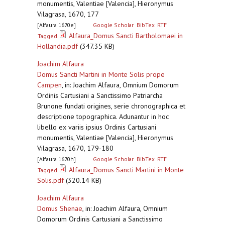
monumentis, Valentiae [Valencia], Hieronymus
Vilagrasa, 1670, 177
[Alfaura 1670e]
Google Scholar
BibTex
RTF
Alfaura_Domus Sancti Bartholomaei in
Tagged
Hollandia.pdf
(347.35 KB)
Joachim Alfaura
Domus Sancti Martini in Monte Solis prope
Campen
,
in: Joachim Alfaura, Omnium Domorum
Ordinis Cartusiani a Sanctissimo Patriarcha
Brunone fundati origines, serie chronographica et
descriptione topographica. Adunantur in hoc
libello ex variis ipsius Ordinis Cartusiani
monumentis, Valentiae [Valencia], Hieronymus
Vilagrasa, 1670, 179-180
[Alfaura 1670h]
Google Scholar
BibTex
RTF
Alfaura_Domus Sancti Martini in Monte
Tagged
Solis.pdf
(320.14 KB)
Joachim Alfaura
Domus Shenae
,
in: Joachim Alfaura, Omnium
Domorum Ordinis Cartusiani a Sanctissimo