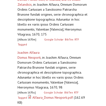
Zelandicis
,
in: Joachim Alfaura, Omnium Domorum
Ordinis Cartusiani a Sanctissimo Patriarcha
Brunone fundati origines, serie chronographica et
descriptione topographica. Adunantur in hoc
libello ex variis ipsius Ordinis Cartusiani
monumentis, Valentiae [Valencia], Hieronymus
Vilagrasa, 1670, 175
[Alfaura 1670m]
Google Scholar
BibTex
RTF
Tagged
Joachim Alfaura
Domus Neoporti
,
in: Joachim Alfaura, Omnium
Domorum Ordinis Cartusiani a Sanctissimo
Patriarcha Brunone fundati origines, serie
chronographica et descriptione topographica.
Adunantur in hoc libello ex variis ipsius Ordinis
Cartusiani monumentis, Valentiae [Valencia],
Hieronymus Vilagrasa, 1670, 98
[Alfaura 1670u]
Google Scholar
BibTex
RTF
Alfaura_Domus Neoporti.pdf
(162.69
Tagged
KB)