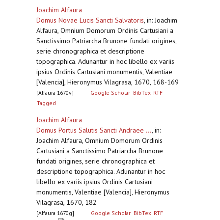
Joachim Alfaura
Domus Novae Lucis Sancti Salvatoris
,
in: Joachim
Alfaura, Omnium Domorum Ordinis Cartusiani a
Sanctissimo Patriarcha Brunone fundati origines,
serie chronographica et descriptione
topographica. Adunantur in hoc libello ex variis
ipsius Ordinis Cartusiani monumentis, Valentiae
[Valencia], Hieronymus Vilagrasa, 1670, 168-169
[Alfaura 1670v]
Google Scholar
BibTex
RTF
Tagged
Joachim Alfaura
Domus Portus Salutis Sancti Andraee ...
,
in:
Joachim Alfaura, Omnium Domorum Ordinis
Cartusiani a Sanctissimo Patriarcha Brunone
fundati origines, serie chronographica et
descriptione topographica. Adunantur in hoc
libello ex variis ipsius Ordinis Cartusiani
monumentis, Valentiae [Valencia], Hieronymus
Vilagrasa, 1670, 182
[Alfaura 1670g]
Google Scholar
BibTex
RTF