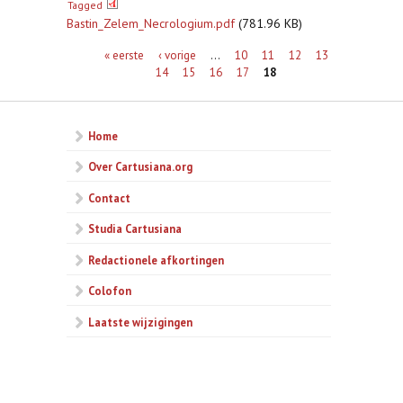
Tagged
Bastin_Zelem_Necrologium.pdf
(781.96 KB)
Pagina's
« eerste
‹ vorige
…
10
11
12
13
14
15
16
17
18
Home
Over Cartusiana.org
Contact
Studia Cartusiana
Redactionele afkortingen
Colofon
Laatste wijzigingen