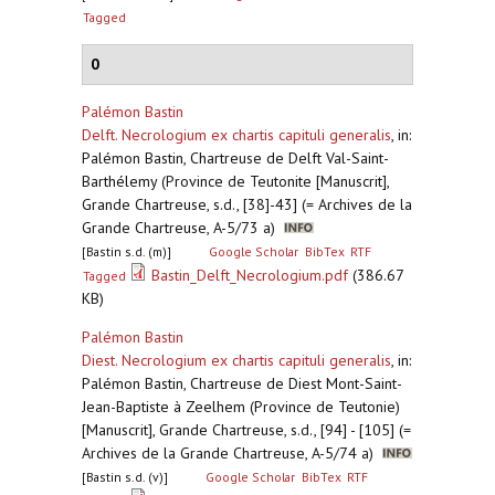
Tagged
0
Palémon Bastin
Delft. Necrologium ex chartis capituli generalis
,
in:
Palémon Bastin, Chartreuse de Delft Val-Saint-
Barthélemy (Province de Teutonite [Manuscrit],
Grande Chartreuse, s.d., [38]-43] (= Archives de la
Grande Chartreuse, A-5/73 a)
[Bastin s.d. (m)]
Google Scholar
BibTex
RTF
Bastin_Delft_Necrologium.pdf
(386.67
Tagged
KB)
Palémon Bastin
Diest. Necrologium ex chartis capituli generalis
,
in:
Palémon Bastin, Chartreuse de Diest Mont-Saint-
Jean-Baptiste à Zeelhem (Province de Teutonie)
[Manuscrit], Grande Chartreuse, s.d., [94] - [105] (=
Archives de la Grande Chartreuse, A-5/74 a)
[Bastin s.d. (v)]
Google Scholar
BibTex
RTF