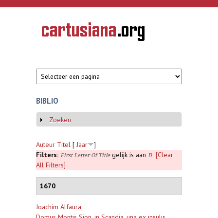
Overslaan en naar de inhoud gaan
CARTUSIANA
Geschiedenis
van de
kartuizerorde
in de
Nederlanden
BIBLIO
Zoeken
Weergeven
Auteur
Titel
[
Jaar
]
Filters:
gelijk is aan
[Clear
First Letter Of Title
D
All Filters]
1670
Joachim Alfaura
Domus Montis Sion, in Scandia, una ex insulis