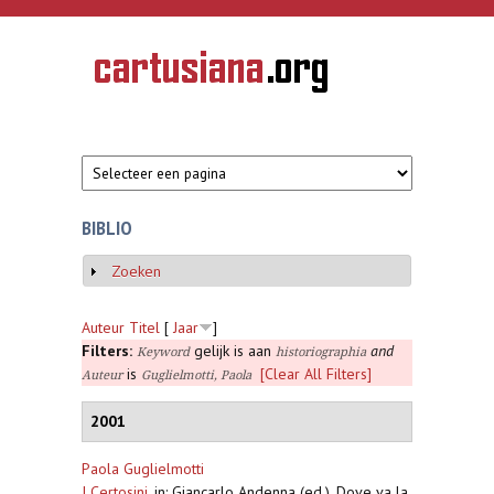
Overslaan en naar de inhoud gaan
CARTUSIANA
Geschiedenis
van de
kartuizerorde
in de
Nederlanden
BIBLIO
Zoeken
Weergeven
Auteur
Titel
[
Jaar
]
Filters:
gelijk is aan
and
Keyword
historiographia
is
[Clear All Filters]
Auteur
Guglielmotti, Paola
2001
Paola Guglielmotti
I Certosini
,
in: Giancarlo Andenna (ed.), Dove va la