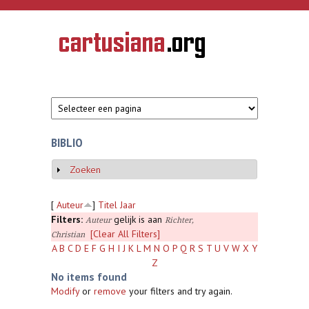
Overslaan en naar de inhoud gaan
CARTUSIANA
Geschiedenis
van de
kartuizerorde
in de
Nederlanden
BIBLIO
Zoeken
Weergeven
[
Auteur
]
Titel
Jaar
Filters:
gelijk is aan
Auteur
Richter,
[Clear All Filters]
Christian
A
B
C
D
E
F
G
H
I
J
K
L
M
N
O
P
Q
R
S
T
U
V
W
X
Y
Z
No items found
Modify
or
remove
your filters and try again.