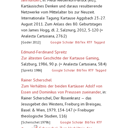
Jahrhundert
,
in: Meta Niederkorn-Bruck (ed.),
Kartäusisches Denken und daraus resultierende
Netzwerke vom Mittelalter bis zur Neuzeit.
Internationale Tagung: Kartause Aggsbach 23.-27.
August 2011. Zum Anlass des 80. Geburtstages
von James Hogg, dl. 2, Salznurg, 2012, 5-120 (=
Analecta Cartusiana, 276:2)
[Goder 2012]
Google Scholar
BibTex
RTF
Tagged
Edmund-Ferdinand Spreitz
Zur ältesten Geschichte der Kartause Gaming
,
Salzburg, 1986, 90 p. (= Analecta Cartusiana, 58:4)
[Spreitz 1986]
Google Scholar
BibTex
RTF
Tagged
Rainer Scherschel
Zum Verhältnis der beiden Kartäuser Adolf von
Essen und Dominikus von Preussen zueinander
,
in:
Rainer Scherschel, Der Rosenkranz — das
Jesusgebet des Westens, Freiburg im Breisgau,
Basel & Wien, 1979, 134-147 (= Freibuger
theologische Studien, 116)
[Scherschel 1979b]
Google Scholar
BibTex
RTF