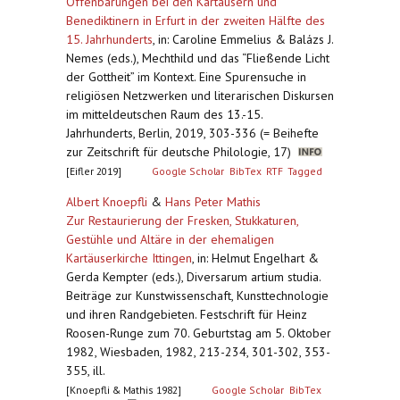
Offenbarungen bei den Kartäusern und
Benediktinern in Erfurt in der zweiten Hälfte des
15. Jahrhunderts
,
in: Caroline Emmelius & Balázs J.
Nemes (eds.), Mechthild und das “Fließende Licht
der Gottheit” im Kontext. Eine Spurensuche in
religiösen Netzwerken und literarischen Diskursen
im mitteldeutschen Raum des 13.-15.
Jahrhunderts, Berlin, 2019, 303-336 (= Beihefte
zur Zeitschrift für deutsche Philologie, 17)
[Eifler 2019]
Google Scholar
BibTex
RTF
Tagged
Albert Knoepfli
&
Hans Peter Mathis
Zur Restaurierung der Fresken, Stukkaturen,
Gestühle und Altäre in der ehemaligen
Kartäuserkirche Ittingen
,
in: Helmut Engelhart &
Gerda Kempter (eds.), Diversarum artium studia.
Beiträge zur Kunstwissenschaft, Kunsttechnologie
und ihren Randgebieten. Festschrift für Heinz
Roosen-Runge zum 70. Geburtstag am 5. Oktober
1982, Wiesbaden, 1982, 213-234, 301-302, 353-
355, ill.
[Knoepfli & Mathis 1982]
Google Scholar
BibTex