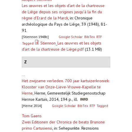
Les œuvres et les objets d’art de la chartreuse
de Liège depuis ses origines jusqu’à la fin du
règne d’Erard de la Marck
,
in: Chronique
archéologique du Pays de Liège, 39 (1948), 81-
91
[Stiennon 1948b]
Google Scholar
BibTex
RTF
Stiennon_Les œuvres et les objets
Tagged
d'art de la chartreuse de Liège.pdf
(13.1 MB)
Z
...
Het zwijzame verleden. 700 jaar kartuizerkroniek:
Klooster van Onze-Lieve-Vrouwe-Kapelle te
Herne
,
Herne, Gemeentelijk Studiegenootschap
Hernse Kartuis, 2014, 194 p., ill.
[Herne 2014]
Google Scholar
BibTex
RTF
Tagged
Tom Gaens
Zwei Editionen der Chronica de beato Brunone
primo Cartusiensi
,
in: Sehepunkte. Reznsions