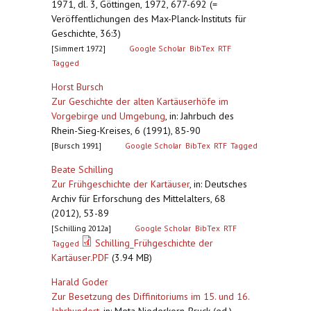
1971, dl. 3, Göttingen, 1972, 677-692 (=
Veröffentlichungen des Max-Planck-Instituts für
Geschichte, 36:3)
[Simmert 1972]
Google Scholar
BibTex
RTF
Tagged
Horst Bursch
Zur Geschichte der alten Kartäuserhöfe im
Vorgebirge und Umgebung
,
in: Jahrbuch des
Rhein-Sieg-Kreises, 6 (1991), 85-90
[Bursch 1991]
Google Scholar
BibTex
RTF
Tagged
Beate Schilling
Zur Frühgeschichte der Kartäuser
,
in: Deutsches
Archiv für Erforschung des Mittelalters, 68
(2012), 53-89
[Schilling 2012a]
Google Scholar
BibTex
RTF
Schilling_Frühgeschichte der
Tagged
Kartäuser.PDF
(3.94 MB)
Harald Goder
Zur Besetzung des Diffinitoriums im 15. und 16.