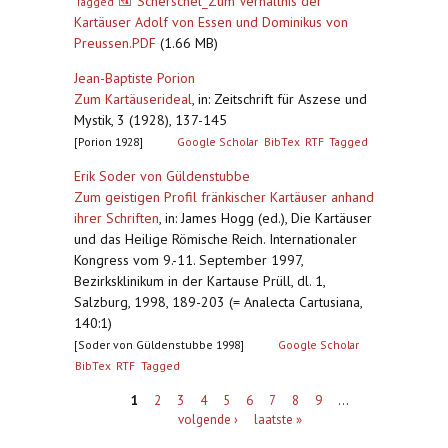
Scherschel_Zum Verhältnis der
Tagged
Kartäuser Adolf von Essen und Dominikus von
Preussen.PDF
(1.66 MB)
Jean-Baptiste Porion
Zum Kartäuserideal
,
in: Zeitschrift für Aszese und
Mystik, 3 (1928), 137-145
[Porion 1928]
Google Scholar
BibTex
RTF
Tagged
Erik Soder von Güldenstubbe
Zum geistigen Profil fränkischer Kartäuser anhand
ihrer Schriften
,
in: James Hogg (ed.), Die Kartäuser
und das Heilige Römische Reich. Internationaler
Kongress vom 9.-11. September 1997,
Bezirksklinikum in der Kartause Prüll, dl. 1,
Salzburg, 1998, 189-203 (= Analecta Cartusiana,
140:1)
[Soder von Güldenstubbe 1998]
Google Scholar
BibTex
RTF
Tagged
Pagina's
1
2
3
4
5
6
7
8
9
…
volgende ›
laatste »