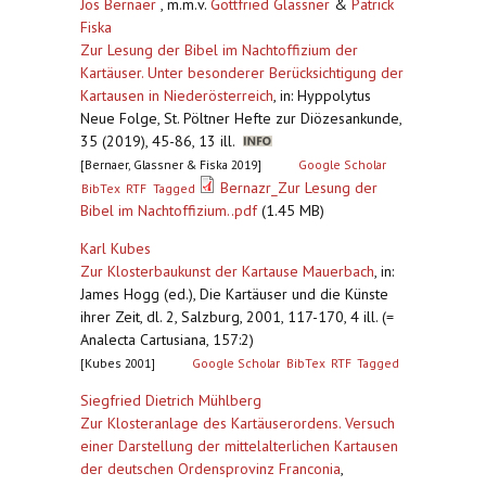
Jos Bernaer
, m.m.v.
Gottfried Glassner
&
Patrick
Fiska
Zur Lesung der Bibel im Nachtoffizium der
Kartäuser. Unter besonderer Berücksichtigung der
Kartausen in Niederösterreich
,
in: Hyppolytus
Neue Folge, St. Pöltner Hefte zur Diözesankunde,
35 (2019), 45-86, 13 ill.
[Bernaer, Glassner & Fiska 2019]
Google Scholar
Bernazr_Zur Lesung der
BibTex
RTF
Tagged
Bibel im Nachtoffizium..pdf
(1.45 MB)
Karl Kubes
Zur Klosterbaukunst der Kartause Mauerbach
,
in:
James Hogg (ed.), Die Kartäuser und die Künste
ihrer Zeit, dl. 2, Salzburg, 2001, 117-170, 4 ill. (=
Analecta Cartusiana, 157:2)
[Kubes 2001]
Google Scholar
BibTex
RTF
Tagged
Siegfried Dietrich Mühlberg
Zur Klosteranlage des Kartäuserordens. Versuch
einer Darstellung der mittelalterlichen Kartausen
der deutschen Ordensprovinz Franconia
,