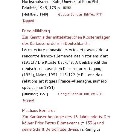
Hochschulschrift, Köln, Universität Köln: Phil.
Fakultät, 1949, 179 p.
[Mühlberg 1949]
Google Scholar
BibTex
RTF
Tagged
Fried Mühlberg
Zur Kenntnis der mittelalterlichen Klosteranlagen
des Kartäuserordens in Deutschland
,
in:
L'Architecture monastique. Actes et travaux de la
rencontre franco-allemande des historiens d'art
(1951) / Die Klosterbaukunst. Arbeitsbericht der
deutsch-französischen Kunsthistorikertagung
(1951), Mainz, 1951, 115-122 (= Bulletin des
relations artistiques France-Allemagne, numéro
spécial, mai 1951)
[Mühlberg 1951]
Google Scholar
BibTex
RTF
Tagged
Matthaüs Bernards
Zur Kartäusertheologie des 16. Jahrhunderts. Der
Kölner Prior Petrus Blomevenna († 1536) und
seine Schrift De bonitate divina
,
in: Remigius