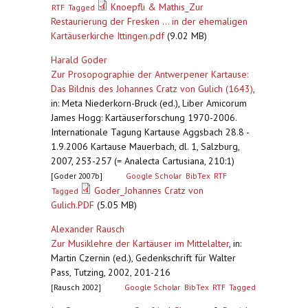
Knoepfli & Mathis_Zur
RTF
Tagged
Restaurierung der Fresken ... in der ehemaligen
Kartäuserkirche Ittingen.pdf
(9.02 MB)
Harald Goder
Zur Prosopographie der Antwerpener Kartause:
Das Bildnis des Johannes Cratz von Gulich (1643)
,
in: Meta Niederkorn-Bruck (ed.), Liber Amicorum
James Hogg: Kartäuserforschung 1970-2006.
Internationale Tagung Kartause Aggsbach 28.8 -
1.9.2006 Kartause Mauerbach, dl. 1, Salzburg,
2007, 253-257 (= Analecta Cartusiana, 210:1)
[Goder 2007b]
Google Scholar
BibTex
RTF
Goder_Johannes Cratz von
Tagged
Gulich.PDF
(5.05 MB)
Alexander Rausch
Zur Musiklehre der Kartäuser im Mittelalter
,
in:
Martin Czernin (ed.), Gedenkschrift für Walter
Pass, Tutzing, 2002, 201-216
[Rausch 2002]
Google Scholar
BibTex
RTF
Tagged