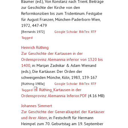
Bäumer (ed.), Von Konstanz nach Trient. Beiträge
zur Geschichte der Kirche von den
Reformkonzilien bis zum Tridentinum. Festgabe
für August Franzen, München-Paderborn-Wien,
1972, 447-479
[Bernards 1972]
Google Scholar
BibTex
RTF
Tagged
Heinrich Rüthing
Zur Geschichte der Kartausen in der
Ordensprovinz Alemannia inferior von 1320 bis
1400
,
in: Marijan Zadnikar & Adam Wienand
(eds.), Die Kartäuser. Der Orden der
schweigenden Mönche, Köln, 1983, 139-167
[Rüthing 1983a]
Google Scholar
BibTex
RTF
Rüthing_Kartausen in der
Tagged
Ordensprovinz Alemannia Inferior.PDF
(4.16 MB)
Johannes Simmert
Zur Geschichte der Generalkapitel der Kartäuser
und ihrer Akten
,
in: Festschrift für Hermann
Heimpel zum 70. Geburtstag am 19. September