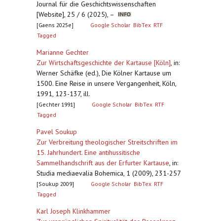
Journal für die Geschichtswissenschaften
[Website], 25 / 6 (2025), –
[Gaens 2025e]
Google Scholar
BibTex
RTF
Tagged
Marianne Gechter
Zur Wirtschaftsgeschichte der Kartause [Köln]
,
in:
Werner Schäfke (ed.), Die Kölner Kartause um
1500. Eine Reise in unsere Vergangenheit, Köln,
1991, 123-137, ill.
[Gechter 1991]
Google Scholar
BibTex
RTF
Tagged
Pavel Soukup
Zur Verbreitung theologischer Streitschriften im
15. Jahrhundert. Eine antihussitische
Sammelhandschrift aus der Erfurter Kartause
,
in:
Studia mediaevalia Bohemica, 1 (2009), 231-257
[Soukup 2009]
Google Scholar
BibTex
RTF
Tagged
Karl Joseph Klinkhammer