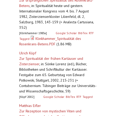
Zur ursprünglichen Spiritualität des Rosenkranz-
Betens
,
in: Spiritualität heute und gestern.
Internationaler Kongress vom 4. bis. 7 August
1982, Zisterzienserkloster Lilienfeld, dl. 2,
Salzburg, 1983, 143-159 (= Analecta Cartusiana,
35:2)
[Klinkhammer 1983a]
Google Scholar
BibTex
RTF
Klinkhammer_Spiritualität des
Tagged
Rosenkrans-Betens.PDF
(1.86 MB)
Ulrich Köpf
Zur Spiritualität der frühen Kartäuser und
Zisterzienser
,
in: Sönke Lorenz (ed.), Bücher,
Bibliotheken und Schriftkultur der Kartäuser.
Festgabe zum 65. Geburtstag von Edward
Potkowski, Stuttgart, 2002, 215-231 (=
Contubernium. Tübinger Beiträge zur Universitäts-
und Wissenschaftsgeschichte, 59)
[Köpf 2002]
Google Scholar
BibTex
RTF
Tagged
Matthias Eifler
Zur Rezeption von mystischen Viten und