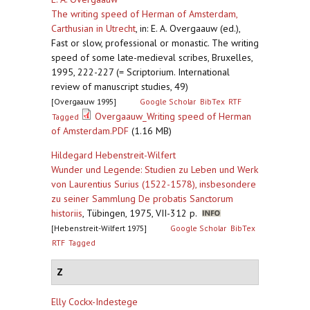
The writing speed of Herman of Amsterdam,
Carthusian in Utrecht
,
in: E. A. Overgaauw (ed.),
Fast or slow, professional or monastic. The writing
speed of some late-medieval scribes, Bruxelles,
1995, 222-227 (= Scriptorium. International
review of manuscript studies, 49)
[Overgaauw 1995]
Google Scholar
BibTex
RTF
Overgaauw_Writing speed of Herman
Tagged
of Amsterdam.PDF
(1.16 MB)
Hildegard Hebenstreit-Wilfert
Wunder und Legende: Studien zu Leben und Werk
von Laurentius Surius (1522-1578), insbesondere
zu seiner Sammlung De probatis Sanctorum
historiis
,
Tübingen, 1975, VII-312 p.
[Hebenstreit-Wilfert 1975]
Google Scholar
BibTex
RTF
Tagged
Z
Elly Cockx-Indestege