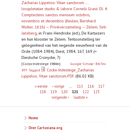
Zacharias Lippeloo: Vitae sanctorum ...
locupletatae studio & labore Cornelii Grasii. Dl. 4:
Complectens sanctos mensium octobris,
novembris et decembris (Keulen, Bernhard
Wolter, 1616) — Privéverzameling — Zelem, Sint-
Jansberg
,
in: Frans Hendrickx (ed.), De Kartuizers
en hun klooster te Zelem. Tentoonstelling ter
gelegenheid van het negende eeuwfeest van de
Orde (1084-1984), Diest, 1984, 167, 169 (=
Diestsche Cronycke, 7)
[Cockx-Indestege 1984m]
Google Scholar
BibTex
Cockx-Indestege_Zacharias
RTF
Tagged
Lippeloo, Vitae sanctorum.PDF
(86.02 KB)
Pagina's
« eerste
‹ vorige
…
115
116
117
118
119
120
121
122
123
volgende ›
laatste »
Home
Over Cartusiana.org