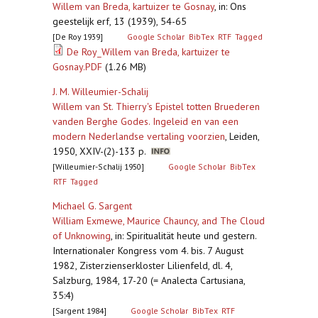
Willem van Breda, kartuizer te Gosnay
,
in: Ons
geestelijk erf, 13 (1939), 54-65
[De Roy 1939]
Google Scholar
BibTex
RTF
Tagged
De Roy_Willem van Breda, kartuizer te
Gosnay.PDF
(1.26 MB)
J. M. Willeumier-Schalij
Willem van St. Thierry's Epistel totten Bruederen
vanden Berghe Godes. Ingeleid en van een
modern Nederlandse vertaling voorzien
,
Leiden,
1950, XXIV-(2)-133 p.
[Willeumier-Schalij 1950]
Google Scholar
BibTex
RTF
Tagged
Michael G. Sargent
William Exmewe, Maurice Chauncy, and The Cloud
of Unknowing
,
in: Spiritualität heute und gestern.
Internationaler Kongress vom 4. bis. 7 August
1982, Zisterzienserkloster Lilienfeld, dl. 4,
Salzburg, 1984, 17-20 (= Analecta Cartusiana,
35:4)
[Sargent 1984]
Google Scholar
BibTex
RTF