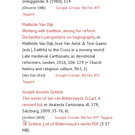
omliggende, 8 (1980), 134
[Dhoeve 1980]
Google Scholar
BibTex
RTF
Tagged
Mathilde Van Dijk
Working with tradition, aiming for reform.
Dorlandus’s perspective on hagiography
,
in:
Mathilde Van Dijk, José Van Aelst & Tom Gaens
(eds.), Faithful to the Cross in a moving world:
Late medieval Carthusians as devotional
reformers, Leiden, 2016, 106-129 (= Church
history and religious culture, 96:1-2)
[Van Dijk 2016]
Google Scholar
BibTex
RTF
Tagged
Joseph Anselm Gribbin
The works of Jan van Blitterswyck, O.Cart. A
revised list
,
in: Analecta Cartusiana, dl. 278,
Salzburg, 2009, 53-76, ill.
[Gribbin 2009]
Google Scholar
BibTex
RTF
Tagged
Gribbin_List of Blitterswyck's works.PDF
(3.57
MB)