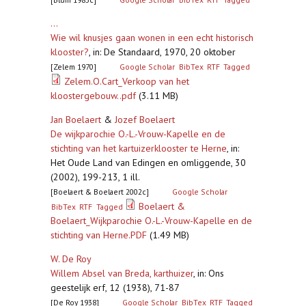
...
Wie wil knusjes gaan wonen in een echt historisch
klooster?
,
in: De Standaard, 1970, 20 oktober
[Zelem 1970]
Google Scholar
BibTex
RTF
Tagged
Zelem.O.Cart_Verkoop van het
kloostergebouw..pdf
(3.11 MB)
Jan Boelaert
&
Jozef Boelaert
De wijkparochie O.-L.-Vrouw-Kapelle en de
stichting van het kartuizerklooster te Herne
,
in:
Het Oude Land van Edingen en omliggende, 30
(2002), 199-213, 1 ill.
[Boelaert & Boelaert 2002c]
Google Scholar
Boelaert &
BibTex
RTF
Tagged
Boelaert_Wijkparochie O.-L.-Vrouw-Kapelle en de
stichting van Herne.PDF
(1.49 MB)
W. De Roy
Willem Absel van Breda, karthuizer
,
in: Ons
geestelijk erf, 12 (1938), 71-87
[De Roy 1938]
Google Scholar
BibTex
RTF
Tagged