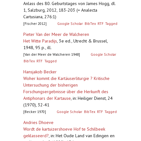
Anlass des 80. Geburtstages von James Hogg, dl.
1, Salzburg, 2012, 183-203 (= Analecta
Cartusiana, 276:1)
[Fischer 2012]
Google Scholar
BibTex
RTF
Tagged
Pieter Van der Meer de Walcheren
Het Witte Paradijs
,
3e ed., Utrecht & Brussel,
1948, 95 p., ill.
[Van der Meer de Walcheren 1948]
Google Scholar
BibTex
RTF
Tagged
Hansjakob Becker
Woher kommt die Kartäuserliturgie ? Kritische
Untersuchung der bisherigen
Forschungsergebnisse über die Herkunft des
Antiphonars der Kartause
,
in: Heiliger Dienst, 24
(1970), 32-41
[Becker 1970]
Google Scholar
BibTex
RTF
Tagged
Andries Dhoeve
Wordt de kartuizershoeve Hof te Schilbeek
geklasseerd?
,
in: Het Oude Land van Edingen en