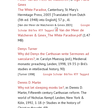
Ginex
The White Paradise
,
Canterbury, St. Mary's
Hermitage Press, 2003 [Translated from Dutch
(3th ed. 1948) into English], 57 p., ill.
[Van der Meer de Walcheren & Ginex 2003]
Google
Van der Meer de
Scholar
BibTex
RTF
Tagged
Walcheren & Ginex_The White Paradise.pdf
(1.47
MB)
Denys Turner
Why did Denys the Carthusian write Sermones ad
saeculares?
,
in: Carolyn Muessig (ed.), Medieval
monastic preaching, Leiden, 1998, 19-35 (= Bril's
studies in intellectual history, 90)
[Turner 1998]
Google Scholar
BibTex
RTF
Tagged
Dennis D. Martin
Why not let sleeping monks lie?
,
in: Dennis D.
Martin, Fifteenth-century Carthusian reform. The
world of Nicholas Kempf, Leiden, New York &
Köln, 1992, 1-18 (= Studies in the history of
Christian thought, 49)