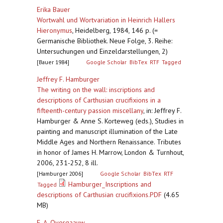
Erika Bauer
Wortwahl und Wortvariation in Heinrich Hallers
Hieronymus
,
Heidelberg, 1984, 146 p. (=
Germanische Bibliothek. Neue Folge, 3. Reihe:
Untersuchungen und Einzeldarstellungen, 2)
[Bauer 1984]
Google Scholar
BibTex
RTF
Tagged
Jeffrey F. Hamburger
The writing on the wall: inscriptions and
descriptions of Carthusian crucifixions in a
fifteenth-century passion miscellany
,
in: Jeffrey F.
Hamburger & Anne S. Korteweg (eds.), Studies in
painting and manuscript illumination of the Late
Middle Ages and Northern Renaissance. Tributes
in honor of James H. Marrow, London & Turnhout,
2006, 231-252, 8 ill.
[Hamburger 2006]
Google Scholar
BibTex
RTF
Hamburger_Inscriptions and
Tagged
descriptions of Carthusian crucifixions.PDF
(4.65
MB)
E. A. Overgaauw