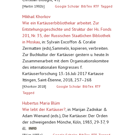
[Martin 1992b]
Google Scholar
BibTex
RTF
Tagged
Mikhail Khorkov
Wie ein Kartäuserbibliothekar arbeitet. Zur
Entstehungsgeschichte und Struktur der Hs. Fonds
201, Nr. 35, der Russischen Staatlichen Bibliothek
in Moskau
,
in: Sylvain Excoffon & Coralie
Zermatten (eds),Sammeln, kopieren, verbreiten.
Zur Buchkultur der Kartäuser gestern u. heute.In
Zusammenarbeit mit dem Organisationskomitee
des internationalen Kongresses f.
Kartäuserforschung 13.-16.Juli 2017 Kartause
Ittingen, Saint-Étienne, 2018, 257–268
[Khorkov 2018]
Google Scholar
BibTex
RTF
Tagged
Hubertus Maria Blüm
Wie lebt der Kartäuser?
,
in: Marijan Zadnikar &
Adam Wienand (eds.), Die Kartäuser. Der Orden
der schweigenden Mönche, Köln, 1983, 29-37, 9
ill.
[Blüm 1983c]
Google Scholar
BibTex
RTF
Tagged