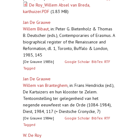
De Roy_Willem Absel van Breda,
karthuizer.PDF
(1.83 MB)
Jan De Grauwe
Willem Bibaut
,
in: Peter G. Bietenholz & Thomas
B. Deutscher (eds.), Contemporaries of Erasmus. A
biographical register of the Renaissance and
Reformation, dl. 1, Toronto, Buffalo & London,
1985, 145
[De Grauwe 1985b]
Google Scholar
BibTex
RTF
Tagged
Jan De Grauwe
Willem van Branteghem
,
in: Frans Hendrickx (ed.),
De Kartuizers en hun klooster te Zelem.
Tentoonstelling ter gelegenheid van het
negende eeuwfeest van de Orde (1084-1984),
Diest, 1984, 117 (= Diestsche Cronycke, 7)
[De Grauwe 1984e]
Google Scholar
BibTex
RTF
Tagged
W. De Roy