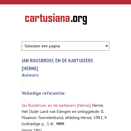
Overslaan en naar de inhoud gaan
CARTUSIANA
Geschiedenis
van de
kartuizerorde
in de
Nederlanden
JAN RUUSBROEC EN DE KARTUIZERS
[HERNE]
Auteurs:
...
Volledige referentie:
...
Jan Ruusbroec en de kartuizers [Herne]
,
Herne,
Het Oude Land van Edingen en omliggebde &
Vlaamse Toeristenbond, afdeling Herne, 1981, 9
losbladige p., 1 ill.
[Herne 1981]