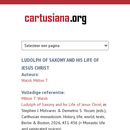
Overslaan en naar de inhoud gaan
CARTUSIANA
Geschiedenis
van de
kartuizerorde
in de
Nederlanden
LUDOLPH OF SAXONY AND HIS LIFE OF
JESUS CHRIST
Auteurs:
Walsh, Milton T.
Volledige referentie:
Milton T. Walsh
Ludolph of Saxony and his Life of Jesus Christ
,
in:
Stephen J. Molvarec & Demetrio S. Yocum (eds.),
Carthusian monasticism. History, life, world, texts,
Berlin & Boston, 2026, 431-456 (= Monastic life
and venerated spaces)