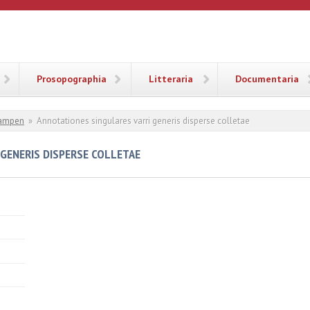
ANA
Prosopographia
Litteraria
Documentaria
ampen
»
Annotationes singulares varri generis disperse colletae
GENERIS DISPERSE COLLETAE