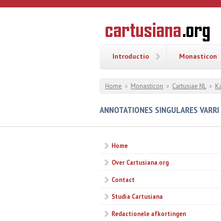
Overslaan en naar de inhoud gaan
CARTUSI
Geschiedenis
van de
kartuizerorde
in de
Nederlanden
Introductio
Monasticon
U bent hier
Home
»
Monasticon
»
Cartusiae NL
»
K
ANNOTATIONES SINGULARES VARRI 
Home
Over Cartusiana.org
Contact
Studia Cartusiana
Redactionele afkortingen