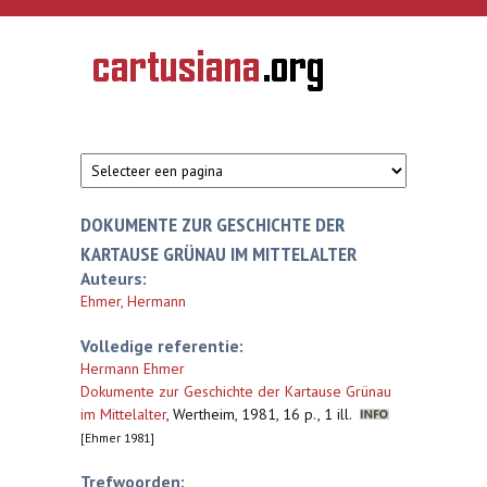
Overslaan en naar de inhoud gaan
CARTUSIANA
Geschiedenis
van de
kartuizerorde
in de
Nederlanden
DOKUMENTE ZUR GESCHICHTE DER
KARTAUSE GRÜNAU IM MITTELALTER
Auteurs:
Ehmer, Hermann
Volledige referentie:
Hermann Ehmer
Dokumente zur Geschichte der Kartause Grünau
im Mittelalter
,
Wertheim, 1981, 16 p., 1 ill.
[Ehmer 1981]
Trefwoorden: