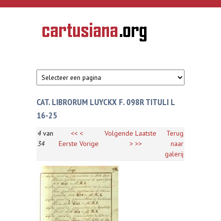
Overslaan en naar de inhoud gaan
CARTUSIANA
Geschiedenis
van de
kartuizerorde
in de
Nederlanden
CAT. LIBRORUM LUYCKX F. 098R TITULI L
16-25
4
van
<<
<
Volgende
Laatste
Terug
34
Eerste
Vorige
>
>>
naar
galerij