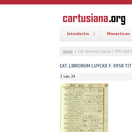
Overslaan en naar de inhoud gaan
CARTUSI
Geschiedenis
van de
kartuizerorde
in de
Nederlanden
Introductio
Monasticon
U bent hier
Home
»
Cat. librorum Luyckx f. 095r tituli
CAT. LIBRORUM LUYCKX F. 095R TIT
1
van
34