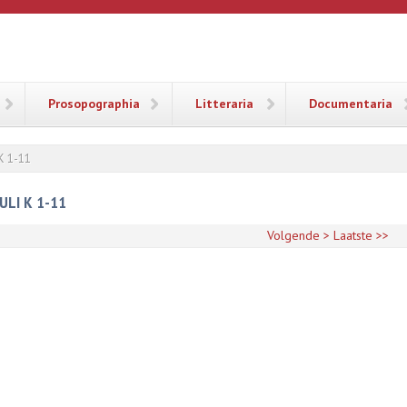
ANA
Prosopographia
Litteraria
Documentaria
 K 1-11
ULI K 1-11
Volgende >
Laatste >>