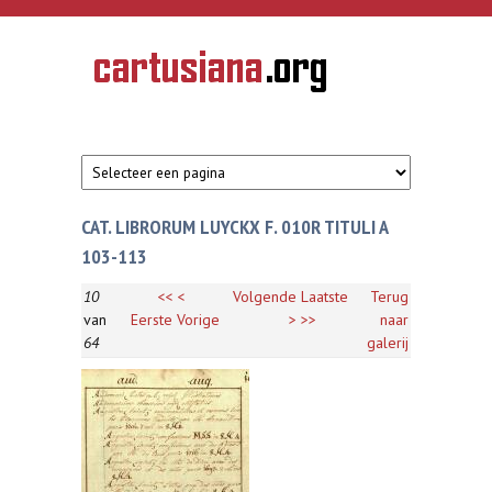
Overslaan en naar de inhoud gaan
CARTUSIANA
Geschiedenis
van de
kartuizerorde
in de
Nederlanden
CAT. LIBRORUM LUYCKX F. 010R TITULI A
103-113
10
<<
<
Volgende
Laatste
Terug
van
Eerste
Vorige
>
>>
naar
64
galerij