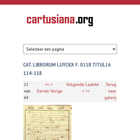
Overslaan en naar de inhoud gaan
CARTUSIANA
Geschiedenis
van de
kartuizerorde
in de
Nederlanden
CAT. LIBRORUM LUYCKX F. 011R TITULI A
114-118
11
<<
<
Volgende
Laatste
Terug
van
Eerste
Vorige
>
>>
naar
64
galerij